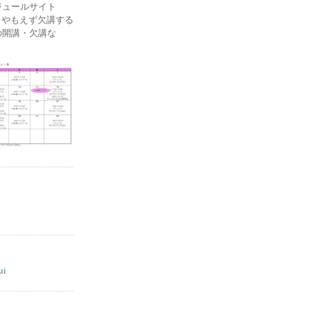
ケジュールサイト
ー) やもえず欠講する
の開講・欠講な
ui