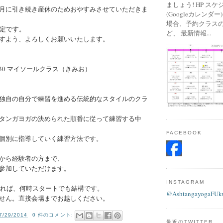
ましょう! HP ス
月に引き続き産休のためおやすみさせていただきま
(Googleカレンダ
場合、予約クラス
予定です。
ど、 最新情報...
すよう、よろしくお願いいたします。
1：30 マイソールクラス（きみお）
独自の自分で練習を進める伝統的なスタイルのクラ
タンガヨガの決められた順番に従って練習する中
FACEBOOK
個別に指導していく練習方法です。
から経験者の方まで、
参加していただけます。
INSTAGRAM
できれば、何時スタートでも結構です。
@AshtangayogaFUk
せん。直接会場までお越しください。
7/29/2014
0 件のコメント:
最近のTWITTER