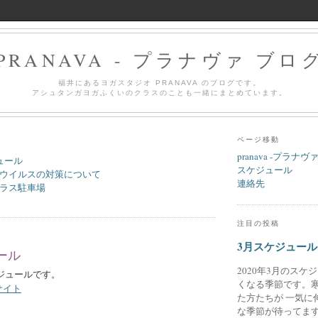
PRANAVA - プラナヴァ ブロ
福井にあるヨガスタジオ PRANAVA のブログです。
アシュタンガヨガふくいのクラスのことも一緒にまとめています。
ページ移動
pranava -プラナヴ
ュール
スケジュール
ウイルスの対策について
連絡先
ラス駐車場
注目の投稿
3月スケジュール
ール
2020年3月のスケ
ケジュールです。
くなる季節です。
サイト
た方たちが 一気に
な季節が待ってます