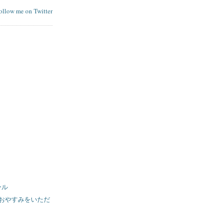
follow me on Twitter
ール
スおやすみをいただ