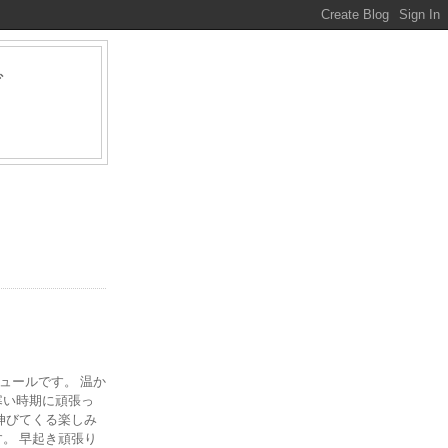
グ
ァ
ジュールです。 温か
寒い時期に頑張っ
伸びてくる楽しみ
。 早起き頑張り