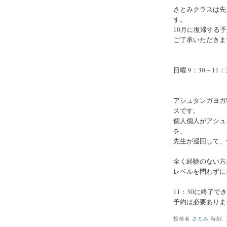
さとみクラスは先
す。
10月に復帰する
ご了承いただきま
日曜 9：30～1
アシュタンガヨガ
スです。
個人個人がアシュ
を、
先生が巡回して、
全く経験のない方
レベルを問わずに
11：30に終了
予約は必要ありま
投稿者
さとみ
時刻: