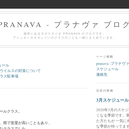
PRANAVA - プラナヴァ ブロ
福井にあるヨガスタジオ PRANAVA のブログです。
アシュタンガヨガふくいのクラスのことも一緒にまとめています。
ページ移動
pranava -プラナヴ
ュール
スケジュール
ウイルスの対策について
連絡先
ラス駐車場
注目の投稿
3月スケジュール
る
2020年3月のスケ
ールクラス。
くなる季節です。
た方たちが 一気に
、雨で室度が高いこともあり、
な季節が待ってます
なクラスでした。