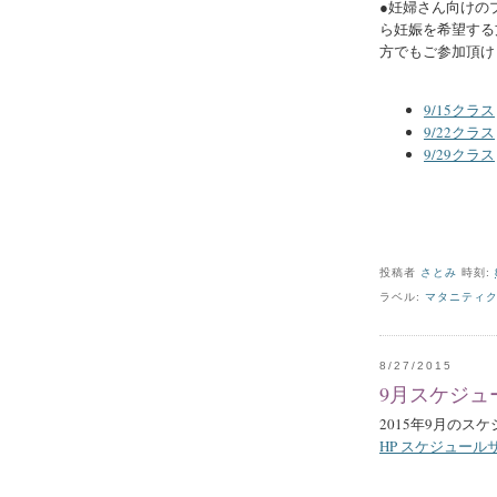
●妊婦さん向けの
ら妊娠を希望する
方でもご参加頂け
9/15クラス
9/22クラス
9/29クラス
投稿者
さとみ
時刻:
ラベル:
マタニティ
8/27/2015
9月スケジュ
2015年9月のス
HP スケジュール