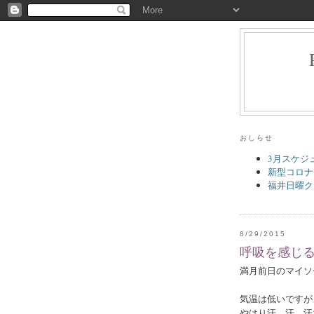
おしらせ
3月スケジ
新型コロナ
福井日曜ク
8/29/2015
呼吸を感じ
満月前日のマイソ
気温は低いですが
やはり汗、汗、汗