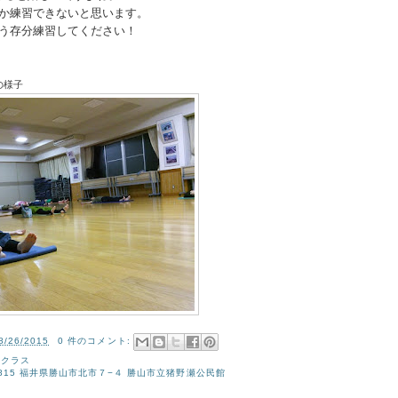
か練習できないと思います。
う存分練習してください！
の様子
8/26/2015
0 件のコメント:
瀬クラス
-0815 福井県勝山市北市７−４ 勝山市立猪野瀬公民館