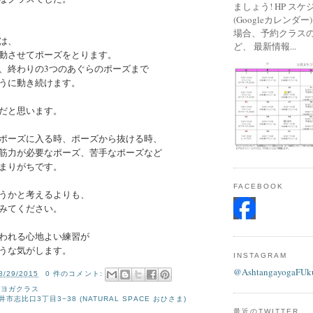
ましょう! HP ス
(Googleカレンダ
場合、予約クラス
は、
ど、 最新情報...
動させてポーズをとります。
、終わりの3つのあぐらのポーズまで
うに動き続けます。
だと思います。
ポーズに入る時、ポーズから抜ける時、
筋力が必要なポーズ、苦手なポーズなど
まりがちです。
FACEBOOK
うかと考えるよりも、
みてください。
われる心地よい練習が
うな気がします。
INSTAGRAM
@AshtangayogaFUk
8/29/2015
0 件のコメント:
ガヨガクラス
市志比口3丁目3−38 (NATURAL SPACE おひさま)
最近のTWITTER