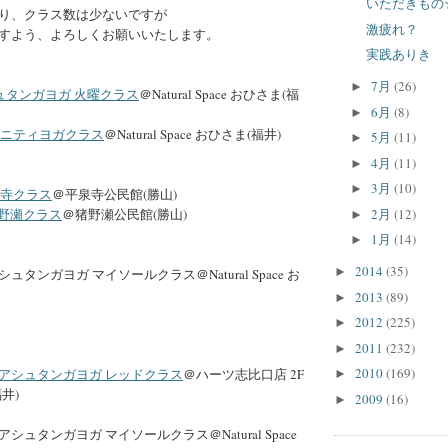
いただきもの
り、クラス数は少ないですが
激疲れ？
すよう、よろしくお願いいたします。
実践ありき
7月
(26)
►
ュタンガヨガ 火曜クラス
＠Natural Space おひさま(福
6月
(8)
►
ニティヨガクラス
＠Natural Space おひさま(福井)
5月
(11)
►
4月
(11)
►
3月
(10)
►
寺クラス
＠平泉寺公民館(勝山)
2月
(12)
野瀬クラス
＠猪野瀬公民館(勝山)
►
1月
(14)
►
2014
(35)
►
アシュタンガヨガ マイソールクラス＠Natural Space お
2013
(89)
►
2012
(225)
►
2011
(232)
►
2010
(169)
アシュタンガヨガ レッドクラス
＠ハーツ志比口店 2F
►
井)
2009
(16)
►
アシュタンガヨガ マイソールクラス＠Natural Space