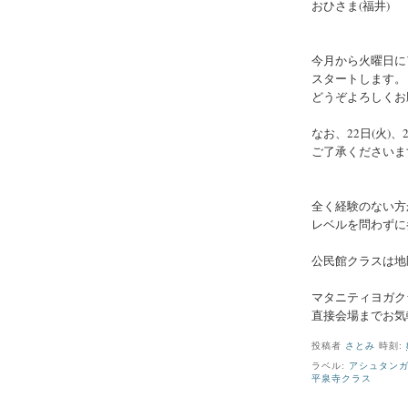
おひさま(福井)
今月から火曜日に
スタートします。
どうぞよろしくお
なお、22日(火)
ご了承くださいま
全く経験のない方
レベルを問わずに
公民館クラスは地
マタニティヨガク
直接会場までお気
投稿者
さとみ
時刻:
ラベル:
アシュタン
平泉寺クラス