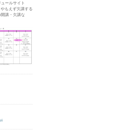
ケジュールサイト
ー) やもえず欠講する
の開講・欠講な
ui