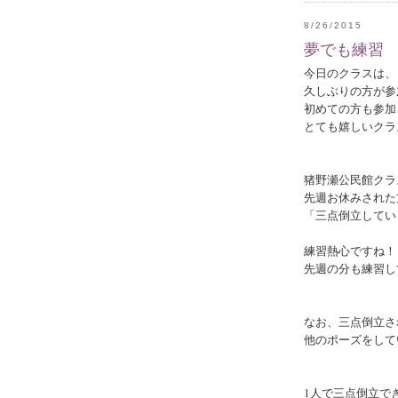
8/26/2015
夢でも練習
今日のクラスは、
久しぶりの方が参
初めての方も参加
とても嬉しいクラ
猪野瀬公民館クラ
先週お休みされた
「三点倒立してい
練習熱心ですね！
先週の分も練習し
なお、三点倒立さ
他のポーズをして
1人で三点倒立で