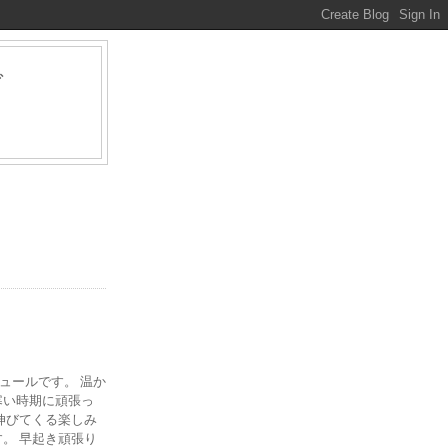
グ
ァ
ジュールです。 温か
寒い時期に頑張っ
伸びてくる楽しみ
。 早起き頑張り