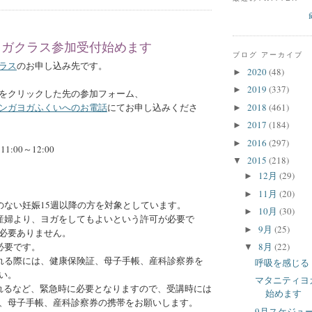
ヨガクラス参加受付始めます
ブログ アーカイブ
ラス
のお申し込み先です。
2020
(48)
►
2019
(337)
►
をクリックした先の参加フォーム、
2018
(461)
ンガヨガふくいへのお電話
にてお申し込みくださ
►
2017
(184)
►
2016
(297)
►
:00～12:00
2015
(218)
▼
12月
(29)
►
11月
(20)
►
のない妊娠15週以降の方を対象としています。
10月
(30)
►
産婦より、ヨガをしてもよいという許可が必要で
9月
(25)
►
必要ありません。
必要です。
8月
(22)
▼
れる際には、健康保険証、母子手帳、産科診察券を
呼吸を感じる
い。
マタニティヨ
れるなど、緊急時に必要となりますので、受講時には
始めます
、母子手帳、産科診察券の携帯をお願いします。
9月スケジュ