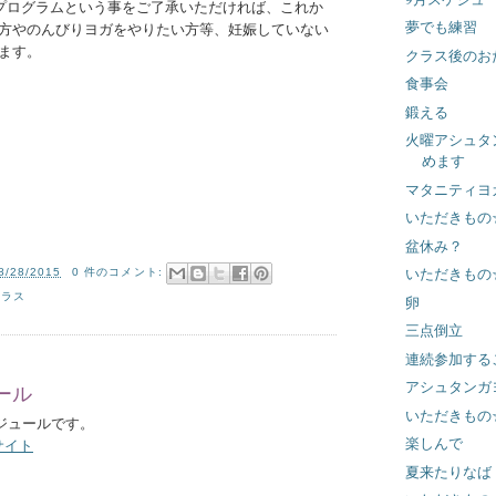
プログラムという事をご了承いただければ、これか
夢でも練習
方やのんびりヨガをやりたい方等、妊娠していない
ます。
クラス後のお
食事会
鍛える
火曜アシュタ
めます
マタニティヨ
いただきもの
盆休み？
いただきもの
8/28/2015
0 件のコメント:
クラス
卵
三点倒立
連続参加する
アシュタンガ
ール
いただきもの
ケジュールです。
楽しんで
サイト
夏来たりなば