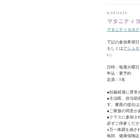
8/28/2015
マタニティ
マタニティヨガク
下記の参加希望日
もしくは
アシュタ
い。
日時：毎週火曜日 11
申込：要予約
定員：5名
●妊娠経過に異常
●主治医、担当助
す。書面の提出は
●ご家族の同意が
●クラスに参加さ
必ずご持参くださ
※万一体調を崩さ
毎回、健康保険証