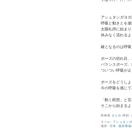
アシュタンガヨガ
呼吸と動きとを連
太陽礼拝に始まり
休みなく流れるよ
鍵となるのは呼吸
ポーズの切れ目、
バランスポーズ、
ついつい呼吸が止
ポーズをどうしよ
今の呼吸を感じて
「動く瞑想」と言
そこから始まるよ
投稿者
さとみ
時刻:
ラベル:
アシュタン
場所:
日本, 福井県福井