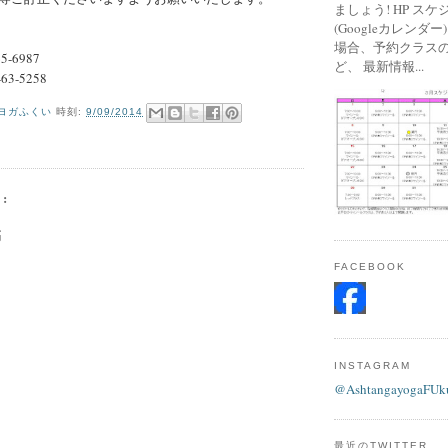
ましょう! HP ス
(Googleカレンダ
場合、予約クラス
-6987
ど、 最新情報...
3-5258
ヨガふくい
時刻:
9/09/2014
:
稿
FACEBOOK
INSTAGRAM
@AshtangayogaFUk
最近のTWITTER