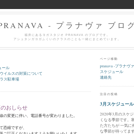
PRANAVA - プラナヴァ ブロ
福井にあるヨガスタジオ PRANAVA のブログです。
アシュタンガヨガふくいのクラスのことも一緒にまとめています。
ページ移動
pranava -プラナヴ
ュール
スケジュール
ウイルスの対策について
連絡先
ラス駐車場
注目の投稿
3月スケジュール
更のおしらせ
2020年3月のスケ
線の変更に伴い、電話番号が変わりました。
くなる季節です。
た方たちが 一気に
て恐縮ですが、
な季節が待ってます
等ご訂正くださいますようお願いいたします。