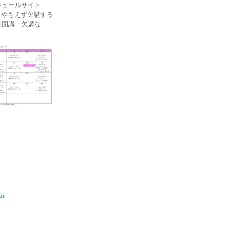
ケジュールサイト
ー) やもえず欠講する
の開講・欠講な
ui