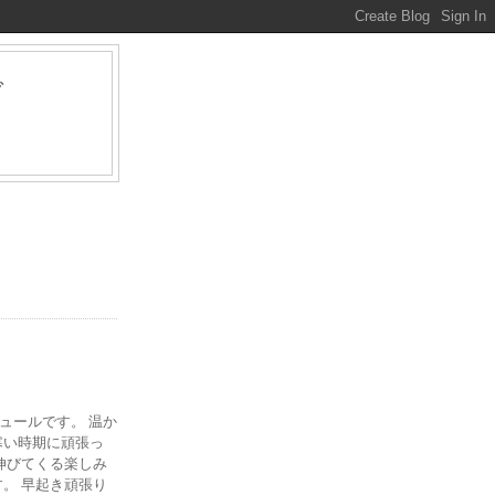
グ
ァ
ジュールです。 温か
寒い時期に頑張っ
伸びてくる楽しみ
。 早起き頑張り