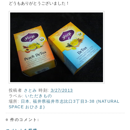
どうもありがとうございました！
投稿者
さとみ
時刻:
3/27/2013
ラベル:
いただきもの
場所:
日本, 福井県福井市志比口3丁目3-38 (NATURAL
SPACE おひさま)
0 件のコメント: