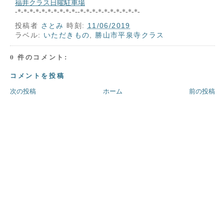
福井クラス日曜駐車場
-*-*-*-*-*-*-*-*-*-*--*-*-*-*-*-*-*-*-*-*-
投稿者
さとみ
時刻:
11/06/2019
ラベル:
いただきもの
,
勝山市平泉寺クラス
0 件のコメント:
コメントを投稿
次の投稿
ホーム
前の投稿