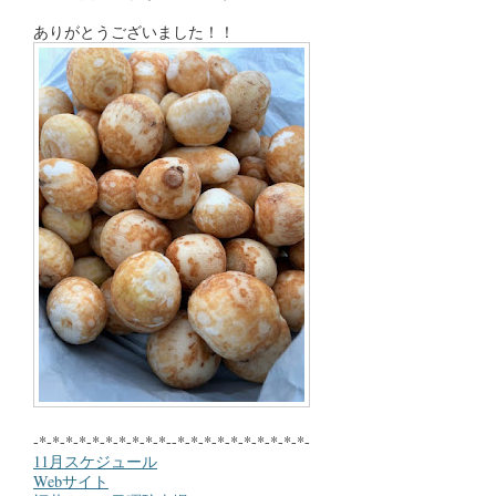
ありがとうございました！！
-*-*-*-*-*-*-*-*-*-*--*-*-*-*-*-*-*-*-*-*-
11月スケジュール
Webサイト