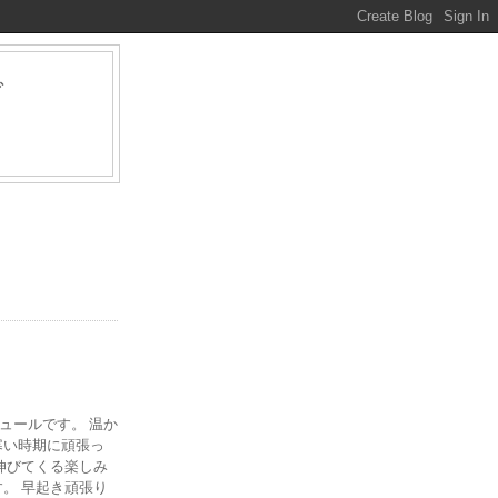
グ
ァ
ジュールです。 温か
寒い時期に頑張っ
伸びてくる楽しみ
。 早起き頑張り