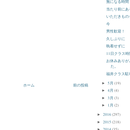
無になる時間
当たり前にあ
いただきもの
今
男性歓迎！
久しぶりに
執着せずに
11日クラス
お休みありが
た。
福井クラス駐
5月
(19)
►
ホーム
前の投稿
4月
(4)
►
3月
(3)
►
1月
(2)
►
2016
(297)
►
2015
(218)
►
2014
(35)
►