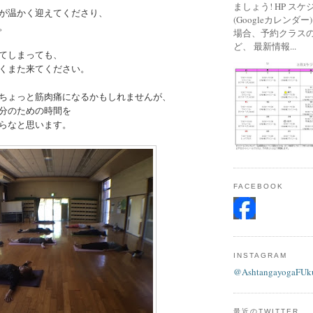
ましょう! HP ス
が温かく迎えてくださり、
(Googleカレンダ
。
場合、予約クラス
ど、 最新情報...
てしまっても、
くまた来てください。
ちょっと筋肉痛になるかもしれませんが、
分のための時間を
らなと思います。
FACEBOOK
INSTAGRAM
@AshtangayogaFUk
最近のTWITTER