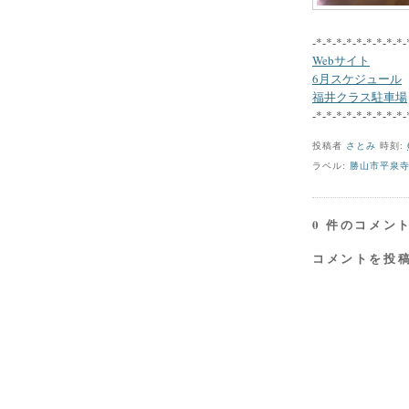
-*-*-*-*-*-*-*-*-*-
Webサイト
6月スケジュール
福井クラス駐車場
-*-*-*-*-*-*-*-*-*-
投稿者
さとみ
時刻:
ラベル:
勝山市平泉
0 件のコメント
コメントを投