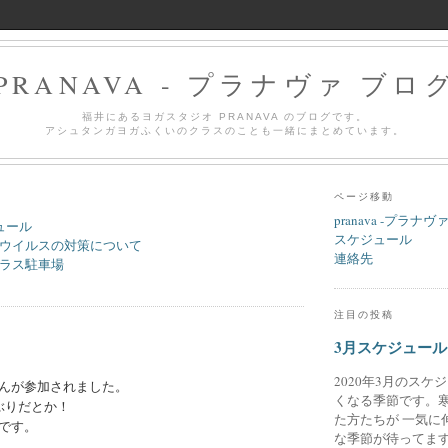
PRANAVA - プラナヴァ ブロ
福井にあるヨガスタジオ PRANAVA のブログです。
アシュタンガヨガふくいのクラスのことも一緒にまとめています。
ページ移動
pranava -プラナヴ
ュール
スケジュール
ウイルスの対策について
連絡先
ラス駐車場
注目の投稿
3月スケジュール
2020年3月のスケ
んが参加されました。
くなる季節です。
ぶりだとか！
た方たちが 一気に
です。
な季節が待ってます