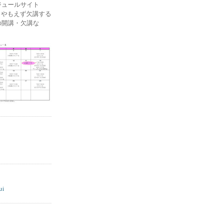
ケジュールサイト
ー) やもえず欠講する
の開講・欠講な
ui