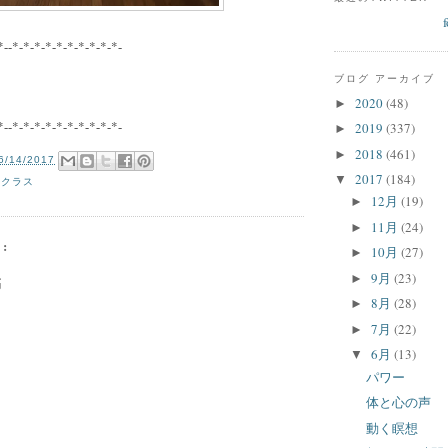
*--*-*-*-*-*-*-*-*-*-*-
ブログ アーカイブ
2020
(48)
►
*--*-*-*-*-*-*-*-*-*-*-
2019
(337)
►
2018
(461)
►
6/14/2017
2017
(184)
▼
寺クラス
12月
(19)
►
11月
(24)
►
:
10月
(27)
►
9月
(23)
►
稿
8月
(28)
►
7月
(22)
►
6月
(13)
▼
パワー
体と心の声
動く瞑想