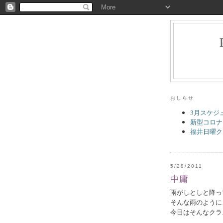
おしらせ
3月スケジ
新型コロナ
福井日曜ク
5/28/2011
中庸
雨がしとしと降っ
そんな雨のように
今日はそんなクラ