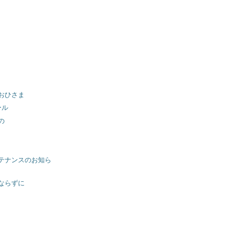
ce おひさま
ール
の
テナンスのお知ら
ならずに