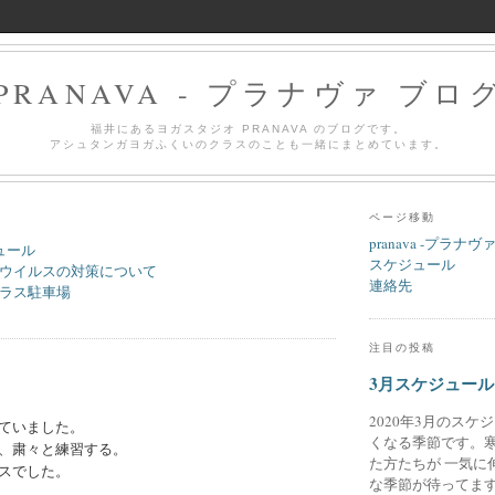
PRANAVA - プラナヴァ ブロ
福井にあるヨガスタジオ PRANAVA のブログです。
アシュタンガヨガふくいのクラスのことも一緒にまとめています。
ページ移動
pranava -プラナヴ
ュール
スケジュール
ウイルスの対策について
連絡先
ラス駐車場
注目の投稿
3月スケジュール
2020年3月のスケ
ていました。
くなる季節です。
、粛々と練習する。
た方たちが 一気に
スでした。
な季節が待ってます