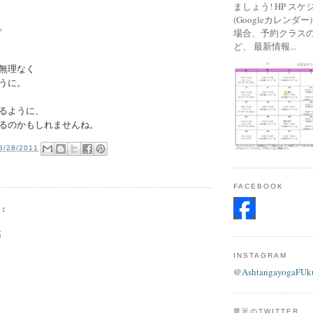
ましょう! HP ス
(Googleカレンダ
。
場合、予約クラス
ど、 最新情報...
無理なく
うに。
るように、
るのかもしれませんね。
5/28/2011
FACEBOOK
:
稿
INSTAGRAM
@AshtangayogaFUk
最近のTWITTER