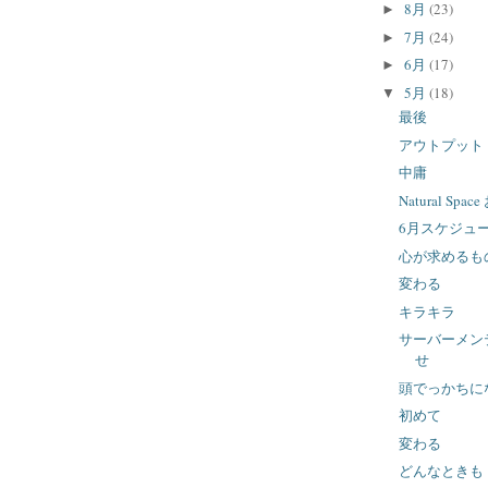
8月
(23)
►
7月
(24)
►
6月
(17)
►
5月
(18)
▼
最後
アウトプット
中庸
Natural Spa
6月スケジュ
心が求めるも
変わる
キラキラ
サーバーメン
せ
頭でっかちに
初めて
変わる
どんなときも