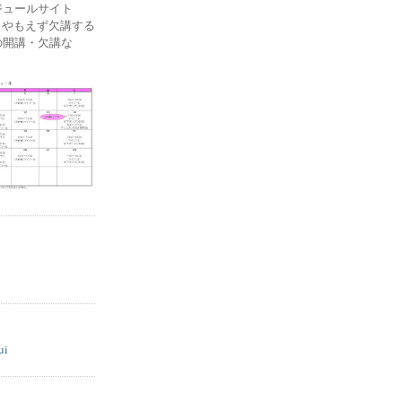
ケジュールサイト
ー) やもえず欠講する
の開講・欠講な
ui