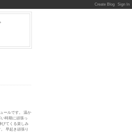
グ
ァ
ジュールです。 温か
寒い時期に頑張っ
伸びてくる楽しみ
。 早起き頑張り