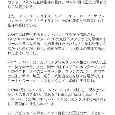
やシャラス師から直接指導を受け、2009年2月に正式指導者と
して認定される。
また、マンジュ・ジョイス、リノ・ミヤレ、ロルフ・ナウジ
ョカット、ペトリ・ライサネン、その他著名な指導者からも
指導を受けている。
2006年には先生であるケン・ハラクマ氏から依頼され、
IYC(Inter National Yoga Center)の九段下スタジオにて早朝マイ
ソールクラスを担当。開始直後はたった2人の生徒しか集まら
なかったのだが、着々と生徒が増え、40人以上の生徒であふ
れるようになった。
2007年、2008年のヨガフェスタでもクラスを担当し150人以上
の生徒を集めた。また、国外ではイタリアのポジターノ、バ
リのウブド、タイのコーマック島、フランスのパリ、国内で
は山形、新潟、埼玉、逗子、八海山などを様々な場所でリト
リートやワークショップを開くなど、多岐に渡り活動。
2009年8月にフィンランドのヘルシンキに移住し、現在はヘル
シンキのヨガスタジオである「Helsingin Tanssiopisto」と
「Moola」で指導。コペンハーゲンのヨガスタジオにも講師と
して定期的に迎えられている。
パッタビジョイス師やシャラス師直伝の正統なポーズとビン