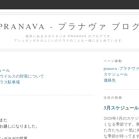
PRANAVA - プラナヴァ ブロ
福井にあるヨガスタジオ PRANAVA のブログです。
アシュタンガヨガふくいのクラスのことも一緒にまとめています。
ページ移動
pranava -プラナヴ
ュール
スケジュール
ウイルスの対策について
連絡先
ラス駐車場
注目の投稿
3月スケジュール
2020年3月のスケ
また
くなる季節です。
お越しになりました。
た方たちが 一気に
な季節が待ってます
ンガヨガの世界。