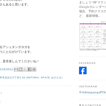
ましょう! HP ス
さんあると思います。
(Googleカレンダ
場合、予約クラス
ど、 最新情報...
るアシュタンガヨガを
うにと心がけています。
、是非楽しんでくださいね！
FACEBOOK
2/19/2012
市志比口3丁目3-38 (NATURAL SPACE おひさま)
INSTAGRAM
@AshtangayogaFUk
:
稿
最近のTWITTER