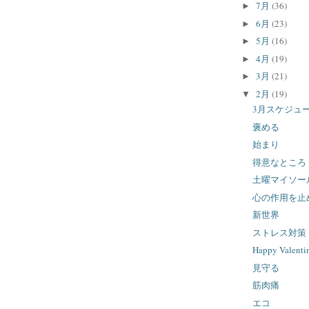
7月
(36)
►
6月
(23)
►
5月
(16)
►
4月
(19)
►
3月
(21)
►
2月
(19)
▼
3月スケジュ
褒める
始まり
得意なところ
土曜マイソー
心の作用を止
新世界
ストレス対策
Happy Valenti
見守る
筋肉痛
エコ