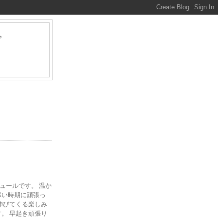
グ
ァ
ジュールです。 温か
寒い時期に頑張っ
伸びてくる楽しみ
。 早起き頑張り