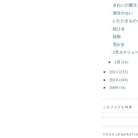
きれいの魔法
満月のせい
いただきもの
続ける
段階
雪かき
2月スケジュ
1月
(16)
►
2011
(232)
►
2010
(169)
►
2009
(16)
►
このブログを検索
YOGA JENERATI