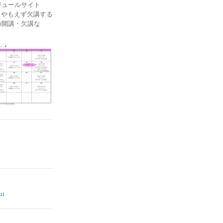
ケジュールサイト
ー) やもえず欠講する
の開講・欠講な
ui