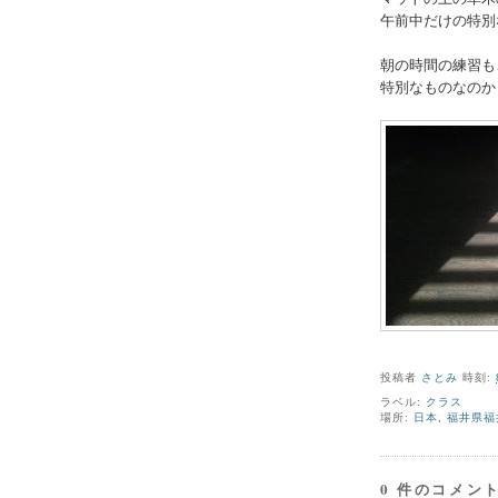
午前中だけの特別
朝の時間の練習も
特別なものなのか
投稿者
さとみ
時刻:
ラベル:
クラス
場所:
日本, 福井県福井
0 件のコメント