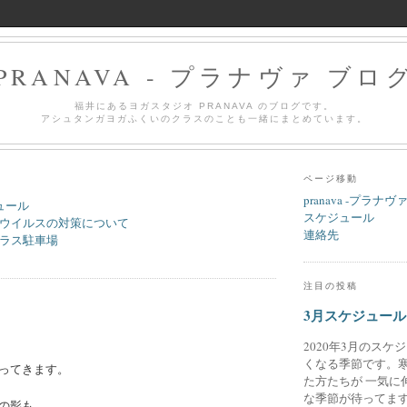
PRANAVA - プラナヴァ ブロ
福井にあるヨガスタジオ PRANAVA のブログです。
アシュタンガヨガふくいのクラスのことも一緒にまとめています。
ページ移動
pranava -プラナヴ
ュール
スケジュール
ウイルスの対策について
連絡先
ラス駐車場
注目の投稿
3月スケジュール
2020年3月のスケ
くなる季節です。
ってきます。
た方たちが 一気に
な季節が待ってます
の影も