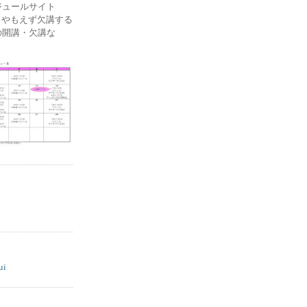
ケジュールサイト
ー) やもえず欠講する
の開講・欠講な
ui