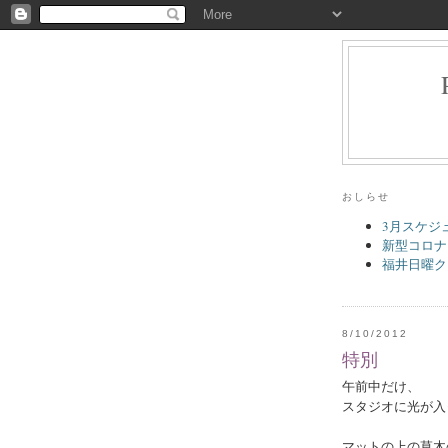
おしらせ
3月スケジ
新型コロナ
福井日曜ク
8/10/2012
特別
午前中だけ、
スタジオに光が入
マットの上の草木