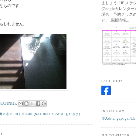
ましょう! HP ス
なものです。
(Googleカレンダ
場合、予約クラス
、
ど、 最新情報...
もしれません。
FACEBOOK
8/10/2012
INSTAGRAM
市志比口3丁目3-38 (NATURAL SPACE おひさま)
@AshtangayogaFUk
:
最近のTWITTER