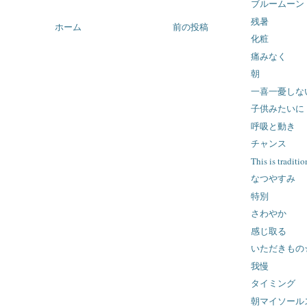
ブルームーン
残暑
ホーム
前の投稿
化粧
痛みなく
朝
一喜一憂しな
子供みたいに
呼吸と動き
チャンス
This is traditio
なつやすみ
特別
さわやか
感じ取る
いただきもの
我慢
タイミング
朝マイソール