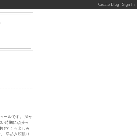
グ
ァ
ジュールです。 温か
寒い時期に頑張っ
伸びてくる楽しみ
。 早起き頑張り