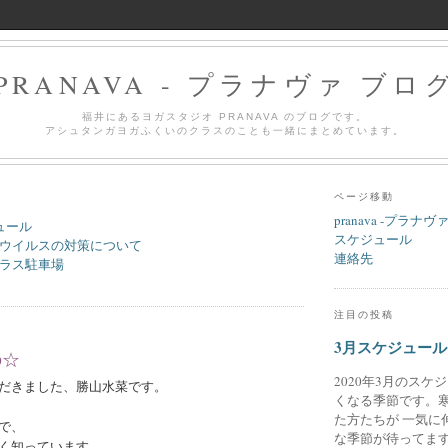
PRANAVA - プラナヴァ ブロ
福井にあるヨガスタジオ PRANAVA のブログです。
アシュタンガヨガふくいのクラスのことも一緒にまとめています。
ページ移動
pranava -プラナヴ
ュール
スケジュール
ウイルスの対策について
連絡先
ラス駐車場
注目の投稿
3月スケジュール
の☆
2020年3月のスケ
だきました、勝山水菜です。
くなる季節です。
た方たちが 一気に
で、
な季節が待ってます
く知っています。