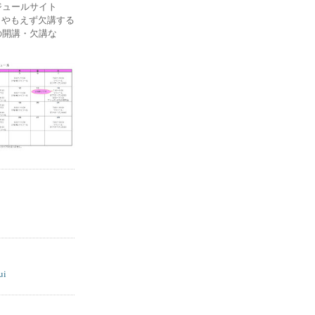
ケジュールサイト
ー) やもえず欠講する
の開講・欠講な
ui