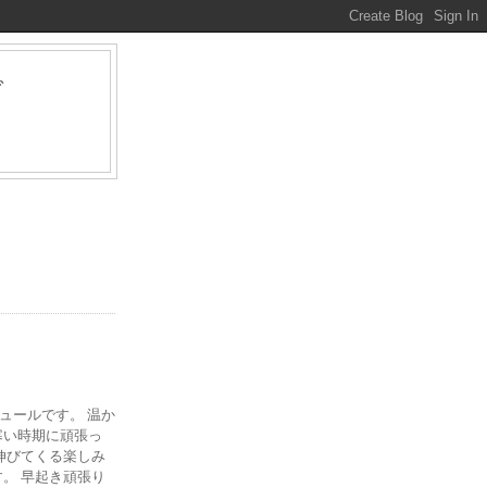
グ
ァ
ジュールです。 温か
寒い時期に頑張っ
伸びてくる楽しみ
。 早起き頑張り