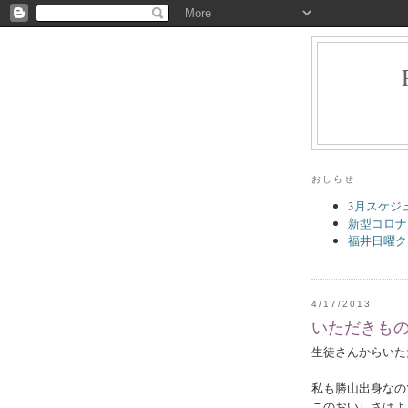
おしらせ
3月スケジ
新型コロナ
福井日曜ク
4/17/2013
いただきも
生徒さんからいた
私も勝山出身なの
このおいしさはよ