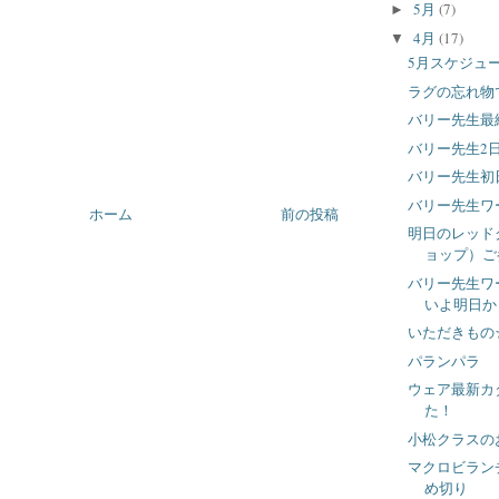
5月
(7)
►
4月
(17)
▼
5月スケジュ
ラグの忘れ物
バリー先生最
バリー先生2
バリー先生初
バリー先生ワ
ホーム
前の投稿
明日のレッド
ョップ）ご
バリー先生ワ
いよ明日か
いただきもの
パランパラ
ウェア最新カ
た！
小松クラスの
マクロビラン
め切り