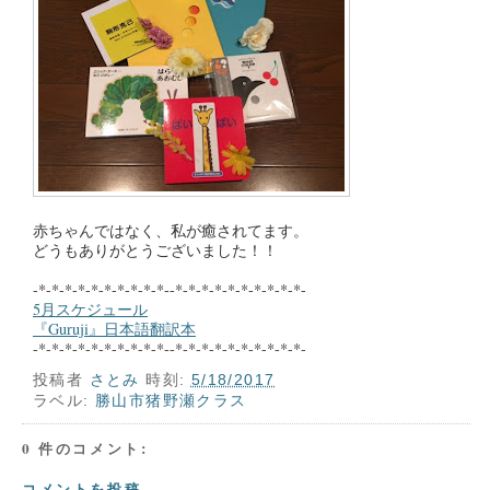
赤ちゃんではなく、私が癒されてます。
どうもありがとうございました！！
-*-*-*-*-*-*-*-*-*-*--*-*-*-*-*-*-*-*-*-*-
5月スケジュール
『Guruji』日本語翻訳本
-*-*-*-*-*-*-*-*-*-*--*-*-*-*-*-*-*-*-*-*-
投稿者
さとみ
時刻:
5/18/2017
ラベル:
勝山市猪野瀬クラス
0 件のコメント:
コメントを投稿