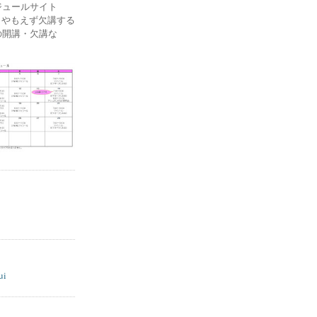
ケジュールサイト
ー) やもえず欠講する
の開講・欠講な
ui