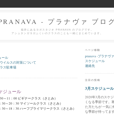
PRANAVA - プラナヴァ ブロ
福井にあるヨガスタジオ PRANAVA のブログです。
アシュタンガヨガふくいのクラスのことも一緒にまとめています。
ページ移動
pranava -プラナヴ
ュール
スケジュール
ウイルスの対策について
連絡先
ラス駐車場
注目の投稿
3月スケジュール
スケジュール
2020年3月のスケ
：30～11：00 ビギナークラス（さとみ）
くなる季節です。
8：30～20：30 マイソールクラス（さとみ）
た方たちが 一気に
6：30～18：30 ハーフプライマリークラス（さとみ）
な季節が待ってます