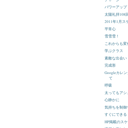
パワーアップ
太陽礼拝108
2011年1月
平常心
雪雪雪！
これからも変
学ぶクラス
素敵な出会い
完成形
Googleカ
て
呼吸
太ってもアシ
心静かに
気持ちを制御
すぐにできる
HP掲載のス