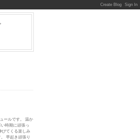
グ
ァ
ジュールです。 温か
寒い時期に頑張っ
伸びてくる楽しみ
。 早起き頑張り