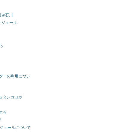
回＠石川
スケジュール
化
レンダーの利用につい
ュタンガヨガ
する
！
ケジュールについて