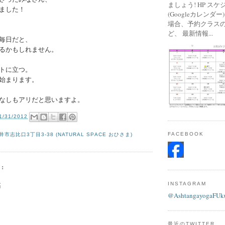
ましょう! HP ス
ました！
(Googleカレンダ
場合、予約クラス
ど、 最新情報...
毎日だと、
るかもしれません。
トに立つ。
始まります。
なしもアリだと思いますよ。
1/31/2012
FACEBOOK
市志比口3丁目3-38 (NATURAL SPACE おひさま)
:
稿
INSTAGRAM
@AshtangayogaFUk
最近のTWITTER