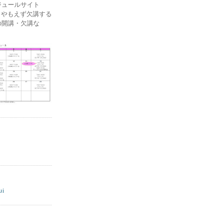
ケジュールサイト
ー) やもえず欠講する
の開講・欠講な
ui