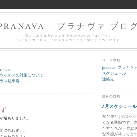
PRANAVA - プラナヴァ ブロ
福井にあるヨガスタジオ PRANAVA のブログです。
アシュタンガヨガふくいのクラスのことも一緒にまとめています。
ページ移動
pranava -プラナヴ
ュール
スケジュール
ウイルスの対策について
連絡先
ラス駐車場
注目の投稿
3月スケジュール
まず
2020年3月のスケ
が積もりました。
くなる季節です。
た方たちが 一気に
間に合わず。。
な季節が待ってます
さったみなさん、