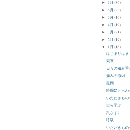
7月
(36)
►
6月
(23)
►
5月
(16)
►
4月
(19)
►
3月
(21)
►
2月
(19)
►
1月
(16)
▼
はじまりはま
素直
日々の積み重
痛みの原因
疑問
時間にとらわ
いただきもの
自ら学ぶ
乱さずに
呼吸
いただきもの