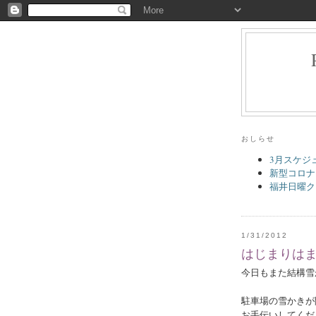
おしらせ
3月スケジ
新型コロナ
福井日曜ク
1/31/2012
はじまりは
今日もまた結構雪
駐車場の雪かきが
お手伝いしてくだ