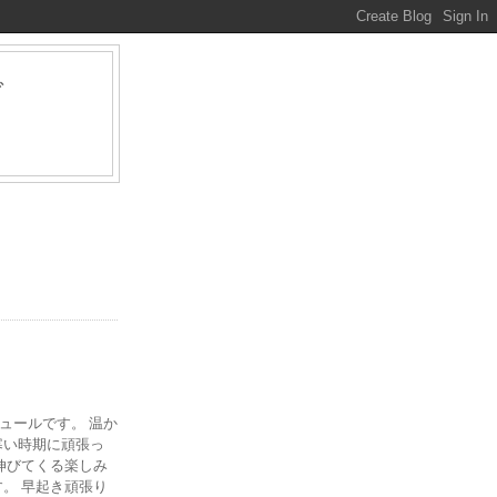
グ
ァ
ジュールです。 温か
寒い時期に頑張っ
伸びてくる楽しみ
。 早起き頑張り