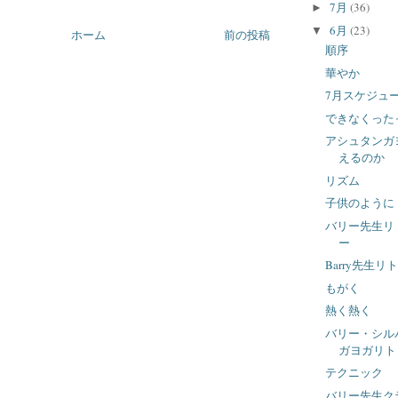
7月
(36)
►
6月
(23)
▼
ホーム
前の投稿
順序
華やか
7月スケジュ
できなくった
アシュタンガ
えるのか
リズム
子供のように
バリー先生リ
ー
Barry先生
もがく
熱く熱く
バリー・シル
ガヨガリトリ
テクニック
バリー先生ク