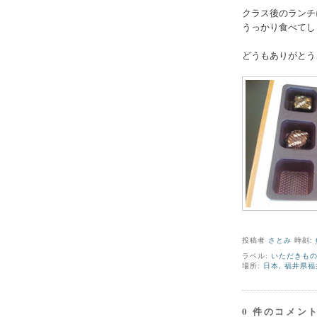
クラス後のランチ
うっかり食べてし
どうもありがとう
投稿者
さとみ
時刻:
ラベル:
いただきも
場所:
日本, 福井県福井
0 件のコメント