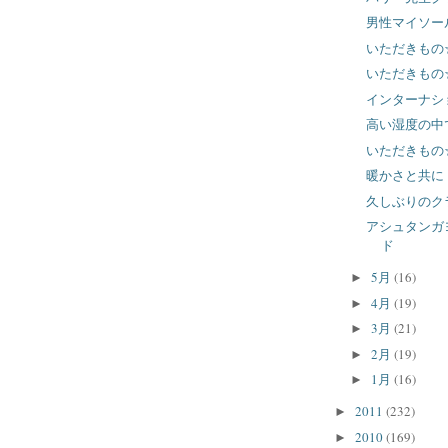
男性マイソー
いただきもの
いただきもの
インターナシ
高い湿度の中
いただきもの
暖かさと共に
久しぶりのク
アシュタンガ
ド
5月
(16)
►
4月
(19)
►
3月
(21)
►
2月
(19)
►
1月
(16)
►
2011
(232)
►
2010
(169)
►