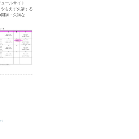
ケジュールサイト
ー) やもえず欠講する
の開講・欠講な
ui