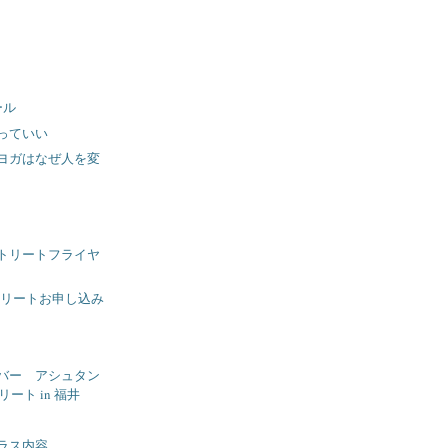
ール
っていい
ヨガはなぜ人を変
トリートフライヤ
リトリートお申し込み
バー アシュタン
ート in 福井
ラス内容