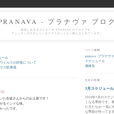
PRANAVA - プラナヴァ ブロ
福井にあるヨガスタジオ PRANAVA のブログです。
アシュタンガヨガふくいのクラスのことも一緒にまとめています。
ページ移動
pranava -プラナヴ
ュール
スケジュール
ウイルスの対策について
連絡先
ラス駐車場
注目の投稿
3月スケジュール
の☆
2020年3月のスケ
いた生徒さんからのお土産です！
くなる季節です。
がるインドな味。
た方たちが 一気に
かったです。
な季節が待ってます