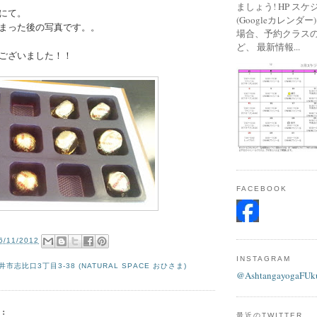
ましょう! HP ス
にて。
(Googleカレンダ
まった後の写真です。。
場合、予約クラス
ど、 最新情報...
ございました！！
FACEBOOK
6/11/2012
の
INSTAGRAM
市志比口3丁目3-38 (NATURAL SPACE おひさま)
@AshtangayogaFUk
:
最近のTWITTER