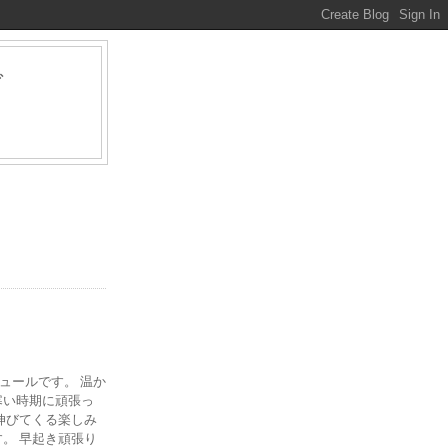
グ
ァ
ジュールです。 温か
寒い時期に頑張っ
伸びてくる楽しみ
。 早起き頑張り