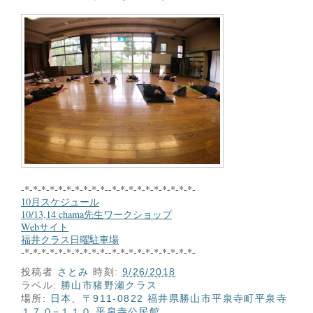
-*-*-*-*-*-*-*-*-*-*--*-*-*-*-*-*-*-*-*-*-
10月スケジュール
10/13,14 chama先生ワークショップ
Webサイト
福井クラス日曜駐車場
-*-*-*-*-*-*-*-*-*-*--*-*-*-*-*-*-*-*-*-*-
投稿者
さとみ
時刻:
9/26/2018
ラベル:
勝山市猪野瀬クラス
場所:
日本、〒911-0822 福井県勝山市平泉寺町平泉寺
１７０−１１０ 平泉寺公民館