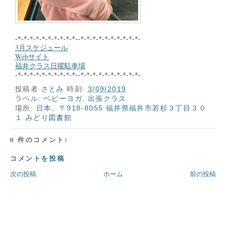
-*-*-*-*-*-*-*-*-*-*--*-*-*-*-*-*-*-*-*-*-
3月スケジュール
Webサイト
福井クラス日曜駐車場
-*-*-*-*-*-*-*-*-*-*--*-*-*-*-*-*-*-*-*-*-
投稿者
さとみ
時刻:
3/09/2019
ラベル:
ベビーヨガ
,
出張クラス
場所:
日本、〒918-8055 福井県福井市若杉３丁目３０
１ みどり図書館
0 件のコメント:
コメントを投稿
次の投稿
ホーム
前の投稿