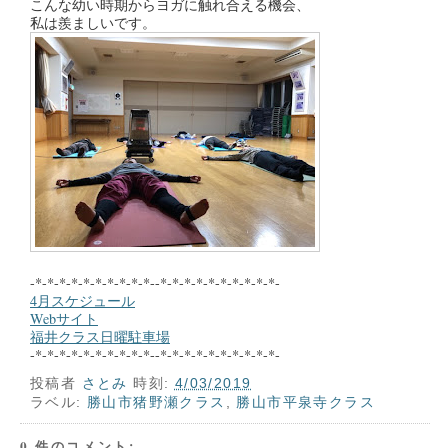
こんな幼い時期からヨガに触れ合える機会、
私は羨ましいです。
-*-*-*-*-*-*-*-*-*-*--*-*-*-*-*-*-*-*-*-*-
4月スケジュール
Webサイト
福井クラス日曜駐車場
-*-*-*-*-*-*-*-*-*-*--*-*-*-*-*-*-*-*-*-*-
投稿者
さとみ
時刻:
4/03/2019
ラベル:
勝山市猪野瀬クラス
,
勝山市平泉寺クラス
0 件のコメント: