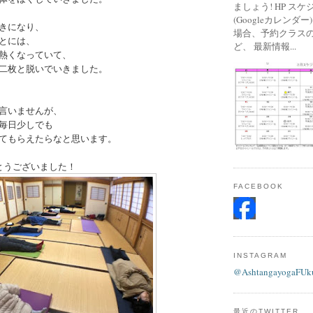
ましょう! HP ス
(Googleカレンダ
きになり、
場合、予約クラス
とには、
ど、 最新情報...
熱くなっていて、
二枚と脱いでいきました。
言いませんが、
毎日少しでも
てもらえたらなと思います。
とうございました！
FACEBOOK
INSTAGRAM
@AshtangayogaFUk
最近のTWITTER