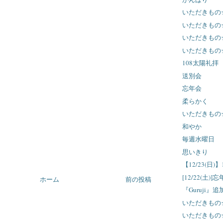
いただきもの
いただきもの
いただきもの
いただきもの
108太陽礼拝
送別会
忘年会
柔らかく
いただきもの
和やか
毎週水曜日
思いきり
【12/23(日)
[12/22(土)]
ホーム
前の投稿
『Guruji』
いただきもの
いただきもの