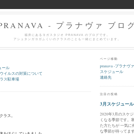
PRANAVA - プラナヴァ ブロ
福井にあるヨガスタジオ PRANAVA のブログです。
アシュタンガヨガふくいのクラスのことも一緒にまとめています。
ページ移動
pranava -プラナヴ
ュール
スケジュール
ウイルスの対策について
連絡先
ラス駐車場
注目の投稿
3月スケジュール
2020年3月のスケ
クラス。
くなる季節です。
た方たちが 一気に
な季節が待ってます
体をほぐしていきました。