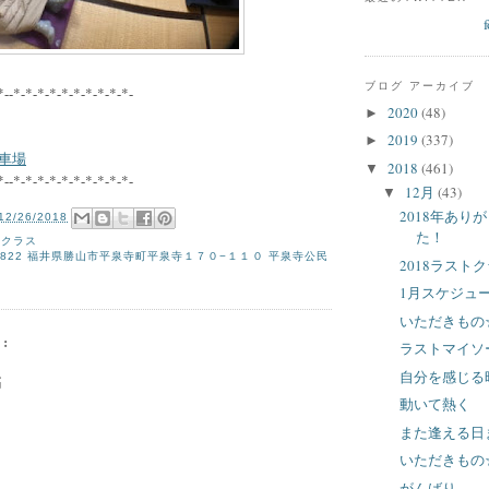
ブログ アーカイブ
*--*-*-*-*-*-*-*-*-*-*-
2020
(48)
►
2019
(337)
►
車場
2018
(461)
▼
*--*-*-*-*-*-*-*-*-*-*-
12月
(43)
▼
2018年あり
12/26/2018
た！
寺クラス
-0822 福井県勝山市平泉寺町平泉寺１７０−１１０ 平泉寺公民
2018ラスト
1月スケジュ
いただきもの
:
ラストマイソ
自分を感じる
稿
動いて熱く
また逢える日
いただきもの
がんばり