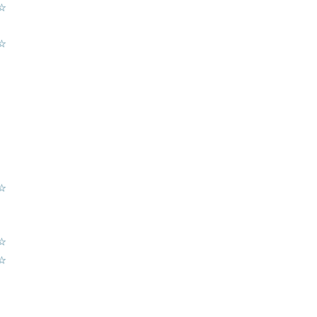
☆
☆
☆
☆
☆