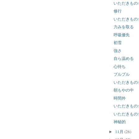
いただきもの
修行
いただきもの
力みを取る
呼吸優先
初雪
強さ
自ら温める
心待ち
プルプル
いただきもの
朝もやの中
時間外
いただきもの
いただきもの
神秘的
11月
(26)
►