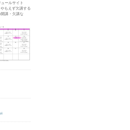
ケジュールサイト
ー) やもえず欠講する
の開講・欠講な
ui