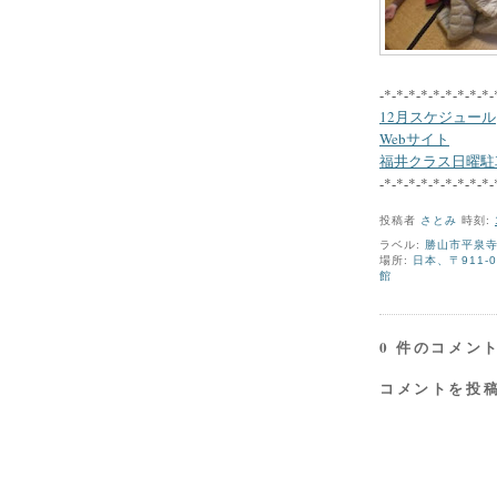
-*-*-*-*-*-*-*-*-*-
12月スケジュール
Webサイト
福井クラス日曜駐
-*-*-*-*-*-*-*-*-*-
投稿者
さとみ
時刻:
ラベル:
勝山市平泉
場所:
日本、〒911
館
0 件のコメント
コメントを投