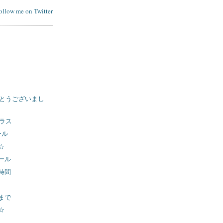
follow me on Twitter
がとうございまし
クラス
ール
☆
ール
時間
まで
☆