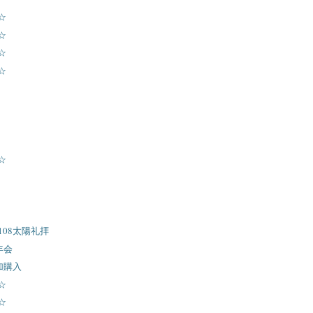
☆
☆
☆
☆
☆
】108太陽礼拝
忘年会
追加購入
☆
☆