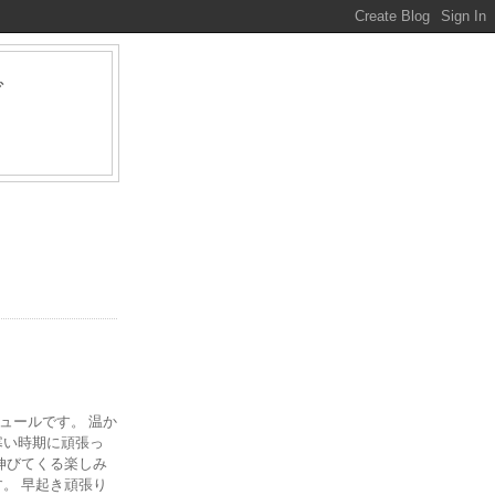
グ
ァ
ジュールです。 温か
寒い時期に頑張っ
伸びてくる楽しみ
。 早起き頑張り