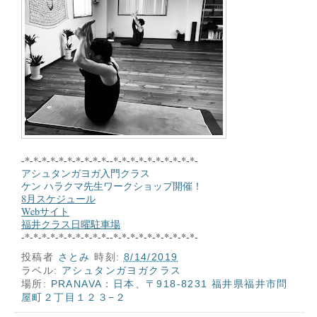
-*-*-*-*-*-*-*-*-*-*--*-*-*-*-*-*-*-*-*-*-
アシュタンガヨガ入門クラス
ケン ハラクマ先生ワークショップ開催！
8月スケジュール
Webサイト
福井クラス日曜駐車場
-*-*-*-*-*-*-*-*-*-*--*-*-*-*-*-*-*-*-*-*-
投稿者
さとみ
時刻:
8/14/2019
ラベル:
アシュタンガヨガクラス
場所:
PRANAVA：日本、〒918-8231 福井県福井市問
屋町２丁目１２３−２