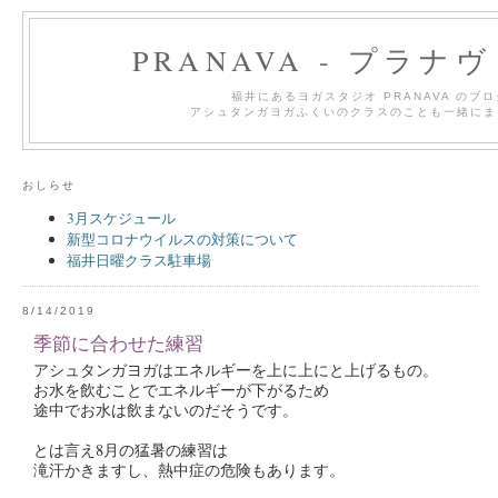
PRANAVA - プラナ
福井にあるヨガスタジオ PRANAVA のブ
アシュタンガヨガふくいのクラスのことも一緒にま
おしらせ
3月スケジュール
新型コロナウイルスの対策について
福井日曜クラス駐車場
8/14/2019
季節に合わせた練習
アシュタンガヨガはエネルギーを上に上にと上げるもの。
お水を飲むことでエネルギーが下がるため
途中でお水は飲まないのだそうです。
とは言え8月の猛暑の練習は
滝汗かきますし、熱中症の危険もあります。