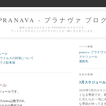
PRANAVA - プラナヴァ ブロ
福井にあるヨガスタジオ PRANAVA のブログです。
アシュタンガヨガふくいのクラスのことも一緒にまとめています。
ページ移動
pranava -プラナヴ
ュール
スケジュール
ウイルスの対策について
連絡先
ラス駐車場
注目の投稿
3月スケジュール
ール
2020年3月のスケ
ケジュールです。
くなる季節です。
た方たちが 一気に
Ashtaは数字の8。
な季節が待ってます
ガヨガの季節です。