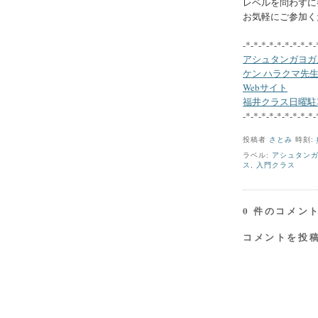
レベルを問わずに
お気軽にご参加く
-*-*-*-*-*-*-*-*-*-
アシュタンガヨガ
ケン ハラクマ先
Webサイト
福井クラス日曜駐
-*-*-*-*-*-*-*-*-*-
投稿者
さとみ
時刻:
ラベル:
アシュタン
ス
,
入門クラス
0 件のコメント
コメントを投