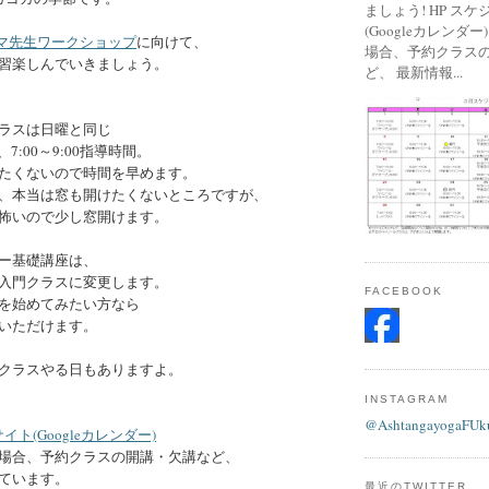
ましょう! HP ス
(Googleカレンダ
クマ先生ワークショップ
に向けて、
場合、予約クラス
習楽しんでいきましょう。
ど、 最新情報...
ラスは日曜と同じ
、7:00～9:00指導時間。
たくないので時間を早めます。
、本当は窓も開けたくないところですが、
怖いので少し窓開けます。
ー基礎講座は、
入門クラスに変更します。
FACEBOOK
を始めてみたい方なら
いただけます。
クラスやる日もありますよ。
INSTAGRAM
@AshtangayogaFUk
イト(Googleカレンダー)
場合、予約クラスの開講・欠講など、
ています。
最近のTWITTER