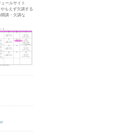
ケジュールサイト
ー) やもえず欠講する
の開講・欠講な
ui