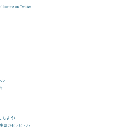
follow me on Twitter
ール
☆
しむように
ケン先生ヨガセラピ・ハ