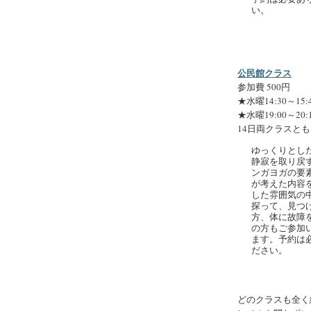
い。
公民館クラス
参加費 500円
★水曜14:30～15:
★水曜19:00～20:
14日両クラスと
ゆっくりとし
静寂を取り戻
ンガヨガの要
が考えた内容
した雰囲気の中
探って、見つ
方、体に故障
の方もご参加
ます。予約は
ださい。
どのクラスも全く