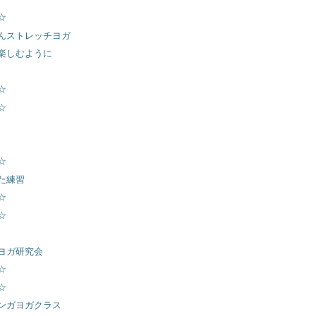
☆
んたんストレッチヨガ
楽しむように
☆
☆
☆
た練習
☆
☆
ヨガ研究会
☆
☆
ンガヨガクラス