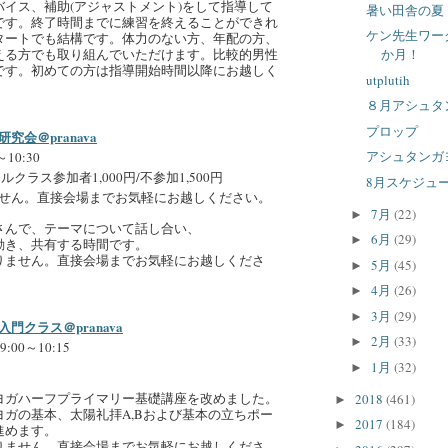
バイス、補助(アジャストメント)をして指導して
暑い田舎の夏
です。終了時間までに練習を終えることができれ
ケン先生ワー
タートでも結構です。体力のない方、年配の方、
か月！
える方でも取り組んでいただけます。比較的男性
です。初めての方は指導開始時間以降にお越しく
utplutih
８月アシュタ
プロップ
究会＠pranava
アシュタンガ
～10:30
クラス参加者1,000円/不参加1,500円
8月スケジュ
せん。直接会場までお気軽にお越しください。
7月
(22)
►
さんで、テーマについて話し合い、
6月
(29)
►
動き、共有する時間です。
りません。直接会場までお気軽にお越しくださ
5月
(45)
►
4月
(26)
►
3月
(29)
►
門クラス＠pranava
2月
(33)
►
9:00～10:15
1月
(32)
►
ヨガハーフプライマリー基礎講座を改めました。
2018
(461)
►
ヨガの基本、太陽礼拝A,Bおよび基本の立ちポー
2017
(184)
►
進めます。
りません。直接会場までお気軽にお越しくださ