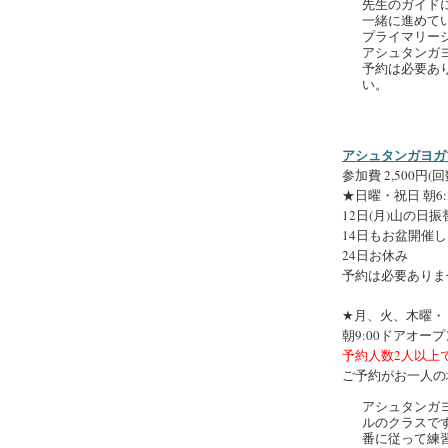
先生のガイド
一緒に進めて
プライマリー
アシュタンガ
予約は必要あ
い。
アシュタンガヨガマ
参加費 2,500円(
★日曜・祝日 朝6:3
12日(月)山の日
14日もお盆開催
24日お休み
予約は必要ありま
★月、火、木曜・
朝9:00ドアオープン
予約人数2人以上
ご予約がお一人の
アシュタンガ
ルのクラスで
番に従って練