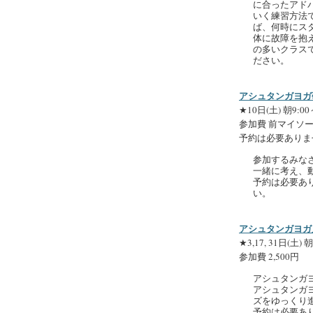
に合ったアド
いく練習方法
ば、何時にス
体に故障を抱
の多いクラス
ださい。
アシュタンガヨガ研
★10日(土) 朝9:00
参加費 前マイソール
予約は必要ありま
参加するみな
一緒に考え、
予約は必要あ
い。
アシュタンガヨガ入
★3,17, 31日(土) 朝
参加費 2,500円
アシュタンガ
アシュタンガ
ズをゆっくり
予約は必要あ