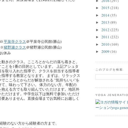
2016
(297)
►
2015
(218)
►
2014
(35)
►
2013
(89)
►
2012
(225)
►
2011
(232)
►
40
平泉寺クラス
＠平泉寺公民館(勝山)
2010
(169)
►
10
猪野瀬クラス
＠猪野瀬公民館(勝山)
2009
(16)
►
もお休み
た動きのクラス。こころとからだの落ち着きと、
すことを1番の目的としています。 上記アシュタ
このブログを検索
素を取り入れた指導で、クラスを担当する指導者
を指導する教室となります。 まずは、リラックス
でこころとからだが解放される "気持ちいい"を
けて、味わって下さい。 体力のない方、年配の
を抱える方でも取り組んでいただけます。地区外
いただけます。中学生以下は無料で参加いただけ
YOGA JENERATI
必要ありません。直接会場までお気軽にお越しく
経験のない方から経験者の方まで、