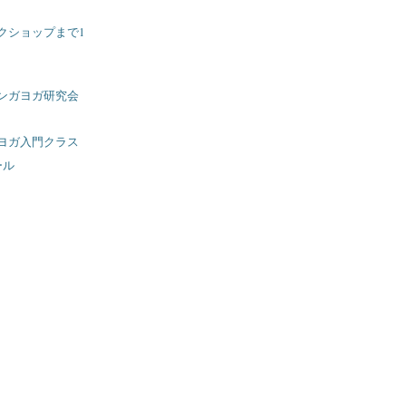
クショップまで1
ンガヨガ研究会
ヨガ入門クラス
ール