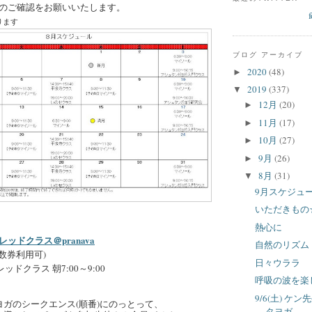
のご確認をお願いいたします。
ります
ブログ アーカイブ
2020
(48)
►
2019
(337)
▼
12月
(20)
►
11月
(17)
►
10月
(27)
►
9月
(26)
►
8月
(31)
▼
9月スケジュ
いただきもの
熱心に
ッドクラス＠pranava
自然のリズム
回数券利用可)
日々ウララ
ッドクラス 朝7:00～9:00
呼吸の波を楽
9/6(土) 
ヨガのシークエンス(順番)にのっとって、
タヨガ