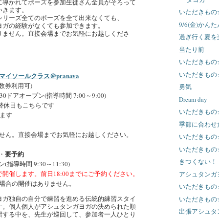
に導かれてポーズを参加生徒さん全員がそろって
いきます。
いただきもの
シリーズ全てのポーズを全て出来なくても、
9/6(金)か
ヨガの経験がなくても参加できます。
りません。直接会場までお気軽にお越しくださ
過ぎ行く夏を
当たり前
いただきもの
いただきもの
イソールクラス＠pranava
回数券利用可)
勇気
0ドアオープン(指導時間 7:00～9:00)
Dream day
振替休日もこちらです
いただきもの
します
季節に合わせ
せん。直接会場までお気軽にお越しください。
いただきもの
いただきもの
要予約
・
きつくない！
(指導時間 9:30～11:30)
で開催します。前日18:00までにご予約ください。
アシュタンガ
場合の開催はありません。
いただきもの
ヨガ独自の自分で練習を進める伝統的練習スタイ
いただきもの
す。個人個人がアシュタンガヨガの決められた順
出張アシュタ
習する中を、先生が巡回して、参加者一人ひとり