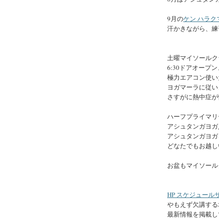
9月の
ケン ハラ
汗かきながら、練
土曜マイソールク
6:30ドアオープン
極力エアコン使い
ヨガマーラに従い
さすがに熱中症が
ハーフプライマリ
アシュタンガヨガ
アシュタンガヨガ
どなたでもお越し
お盆もマイソール
HP スケジュールサ
やもえず欠講する
最新情報を掲載し