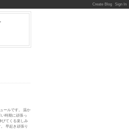
グ
ァ
ジュールです。 温か
寒い時期に頑張っ
伸びてくる楽しみ
。 早起き頑張り