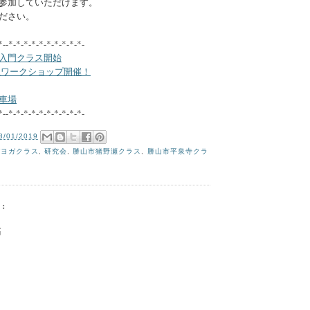
参加していただけます。
ださい。
*--*-*-*-*-*-*-*-*-*-*-
入門クラス開始
生ワークショップ開催！
車場
*--*-*-*-*-*-*-*-*-*-*-
8/01/2019
ガヨガクラス
,
研究会
,
勝山市猪野瀬クラス
,
勝山市平泉寺クラ
:
稿