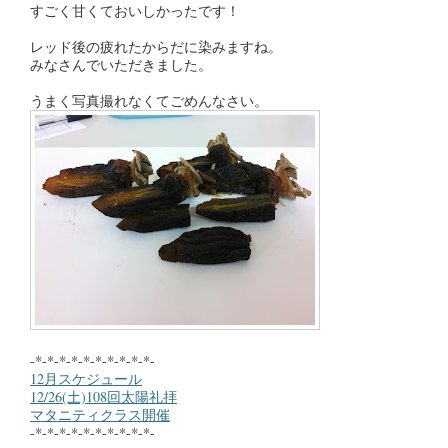
すごく甘くておいしかったです！
レッド後の疲れたからだに染みますね。
みなさんでいただきました。
うまく写真撮れなくてごめんなさい。
-*-*-*-*-*-*-*-*-*-*-
12月スケジュール
12/26(土)108回太陽礼拝
マタニティクラス開催
-*-*-*-*-*-*-*-*-*-*-