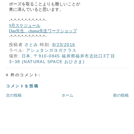
ポーズを取ることよりも難しいことが
奥に潜んでいると思います。
-*-*-*-*-*-*-*-*-*-*-
9月スケジュール
Dan先生、chama先生ワークショップ
-*-*-*-*-*-*-*-*-*-*-
投稿者
さとみ
時刻:
8/23/2016
ラベル:
アシュタンガヨガクラス
場所:
日本, 〒910-0845 福井県福井市志比口3丁目
3−38 (NATURAL SPACE おひさま)
0 件のコメント:
コメントを投稿
次の投稿
ホーム
前の投稿