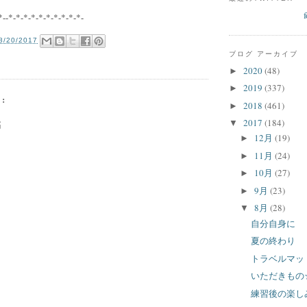
*--*-*-*-*-*-*-*-*-*-*-
8/20/2017
ブログ アーカイブ
の
2020
(48)
►
2019
(337)
►
:
2018
(461)
►
2017
(184)
▼
稿
12月
(19)
►
11月
(24)
►
10月
(27)
►
9月
(23)
►
8月
(28)
▼
自分自身に
夏の終わり
トラベルマッ
いただきもの
練習後の楽し