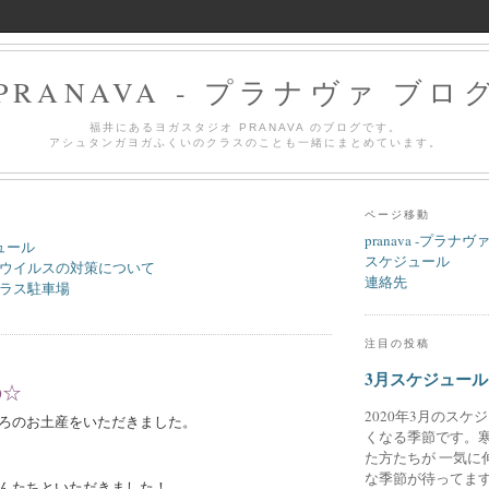
PRANAVA - プラナヴァ ブロ
福井にあるヨガスタジオ PRANAVA のブログです。
アシュタンガヨガふくいのクラスのことも一緒にまとめています。
ページ移動
pranava -プラナヴ
ュール
スケジュール
ウイルスの対策について
連絡先
ラス駐車場
注目の投稿
3月スケジュール
の☆
2020年3月のスケ
ろのお土産をいただきました。
くなる季節です。
た方たちが 一気に
な季節が待ってます
んたちといただきました！