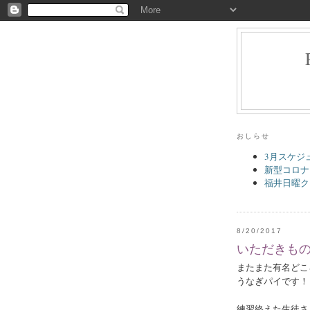
おしらせ
3月スケジ
新型コロナ
福井日曜ク
8/20/2017
いただきも
またまた有名どこ
うなぎパイです！
練習終えた生徒さ