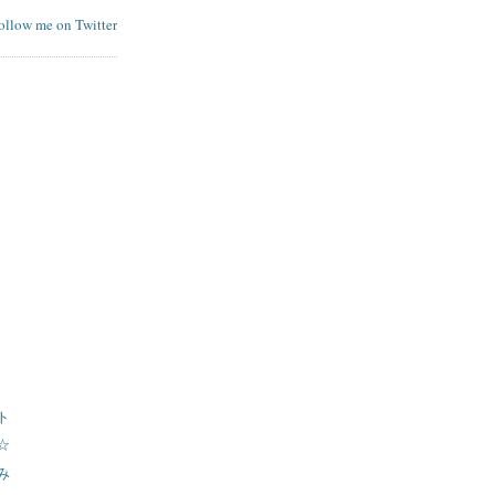
follow me on Twitter
ト
☆
み