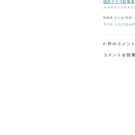
福井クラス駐車場
-*-*-*-*-*-*-*-*-*-
投稿者
さとみ
時刻:
ラベル:
いただきも
0 件のコメント
コメントを投