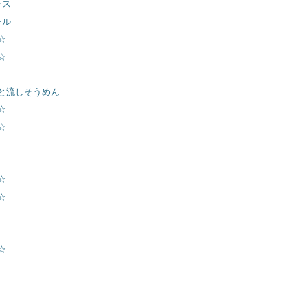
ラス
ール
☆
☆
と流しそうめん
☆
☆
☆
☆
☆