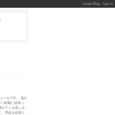
グ
ァ
ジュールです。 温か
寒い時期に頑張っ
伸びてくる楽しみ
。 早起き頑張り