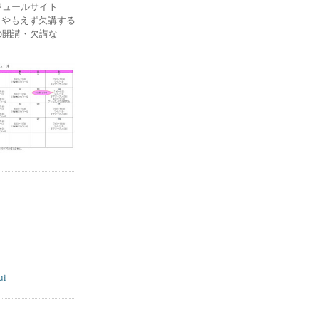
ケジュールサイト
ー) やもえず欠講する
の開講・欠講な
ui