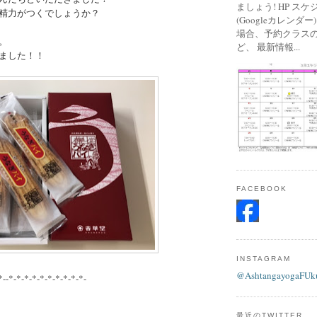
ましょう! HP ス
精力がつくでしょうか？
(Googleカレンダ
場合、予約クラス
。
ど、 最新情報...
ました！！
FACEBOOK
INSTAGRAM
@AshtangayogaFUk
*--*-*-*-*-*-*-*-*-*-*-
最近のTWITTER