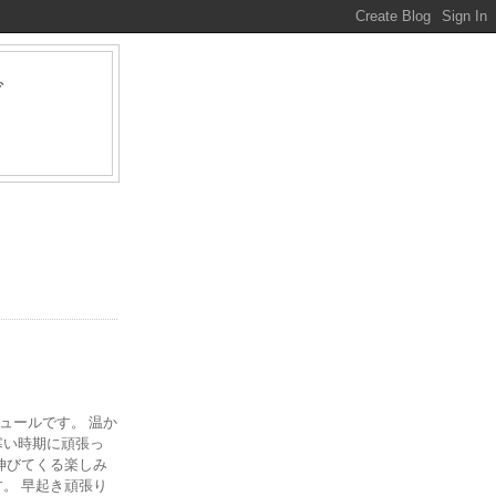
グ
ァ
ジュールです。 温か
寒い時期に頑張っ
伸びてくる楽しみ
。 早起き頑張り