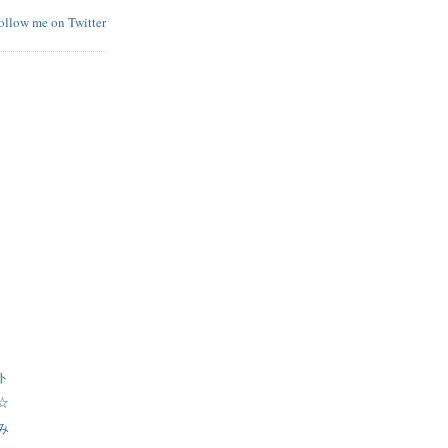
follow me on Twitter
ト
☆
み