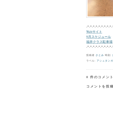
-*-*-*-*-*-*-*-*-*-
Webサイト
9月スケジュール
福井クラス駐車場
-*-*-*-*-*-*-*-*-*-
投稿者
さとみ
時刻:
ラベル:
アシュタン
0 件のコメント
コメントを投