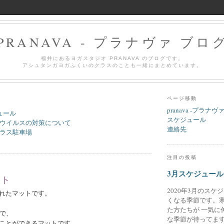
PRANAVA - プラナヴァ ブロ
福井にあるヨガスタジオ PRANAVA のブログです。
アシュタンガヨガふくいのクラスのことも一緒にまとめています。
ページ移動
pranava -プラナヴ
ュール
スケジュール
ウイルスの対策について
連絡先
ラス駐車場
注目の投稿
3月スケジュール
ット
2020年3月のスケ
れたマットです。
くなる季節です。
た方たちが 一気に
ので、
な季節が待ってます
ことができるマットです。