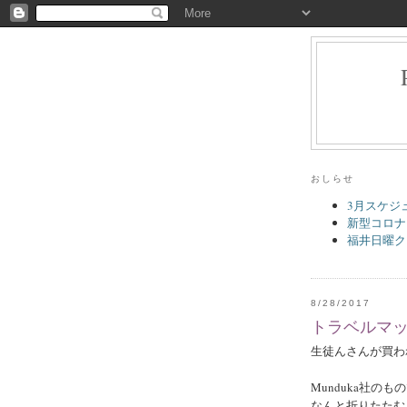
おしらせ
3月スケジ
新型コロナ
福井日曜ク
8/28/2017
トラベルマ
生徒んさんが買わ
Munduka社のも
なんと折りたたむ