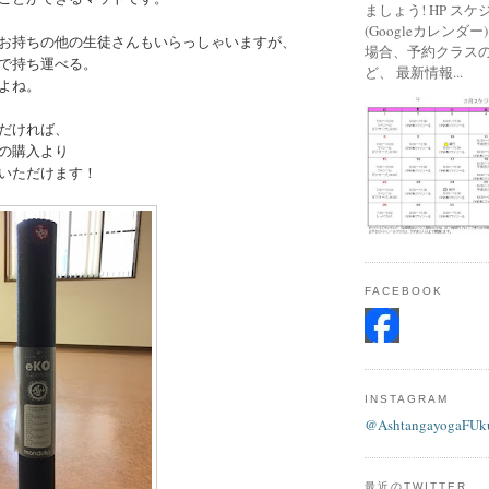
ましょう! HP ス
(Googleカレンダ
お持ちの他の生徒さんもいらっしゃいますが、
場合、予約クラス
で持ち運べる。
ど、 最新情報...
よね。
だければ、
の購入より
いただけます！
FACEBOOK
INSTAGRAM
@AshtangayogaFUk
最近のTWITTER