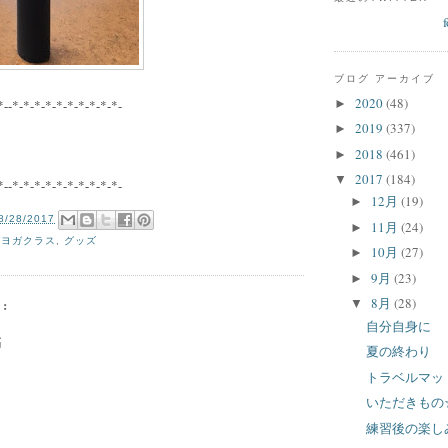
ブログ アーカイブ
2020
(48)
►
*--*-*-*-*-*-*-*-*-*-*-
2019
(337)
►
2018
(461)
►
2017
(184)
▼
*--*-*-*-*-*-*-*-*-*-*-
12月
(19)
►
8/28/2017
11月
(24)
►
ガヨガクラス
,
グッズ
10月
(27)
►
9月
(23)
►
8月
(28)
:
▼
自分自身に
稿
夏の終わり
トラベルマッ
いただきもの
練習後の楽し