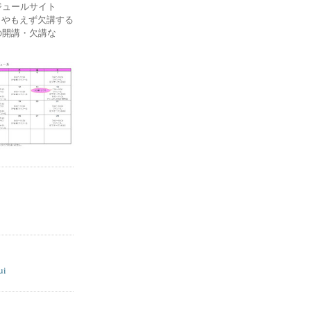
ケジュールサイト
ー) やもえず欠講する
の開講・欠講な
ui