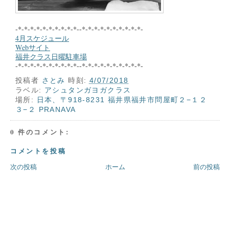
-*-*-*-*-*-*-*-*-*-*--*-*-*-*-*-*-*-*-*-*-
4月スケジュール
Webサイト
福井クラス日曜駐車場
-*-*-*-*-*-*-*-*-*-*--*-*-*-*-*-*-*-*-*-*-
投稿者
さとみ
時刻:
4/07/2018
ラベル:
アシュタンガヨガクラス
場所:
日本、〒918-8231 福井県福井市問屋町２−１２
３−２ PRANAVA
0 件のコメント:
コメントを投稿
次の投稿
ホーム
前の投稿