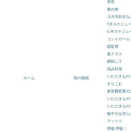
景色
春の体
ヨガ大好きな
5月スケジュ
G.Wスケジュ
コントロール
総監督
夜クラス
継続して
悩み対策
いただきもの
ホーム
前の投稿
すりこむ
参加費変更の
いただきもの
いただきもの
集中力を切ら
マット☆
呼吸 呼吸！