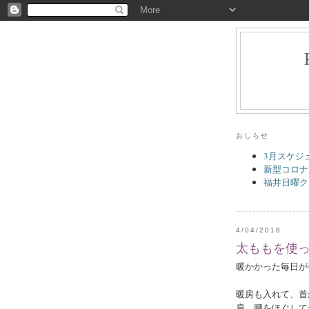
おしらせ
3月スケジ
新型コロナ
福井日曜ク
4/04/2018
太ももを使
暖かかった毎日が
暖房も入れて、首
肩、腰をほぐして