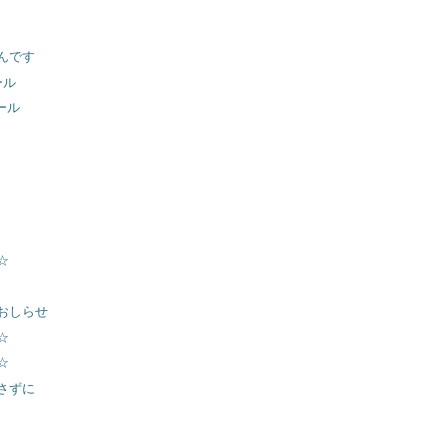
んです
ール
ール
☆
おしらせ
☆
☆
さずに