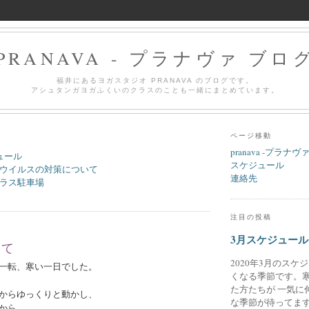
PRANAVA - プラナヴァ ブロ
福井にあるヨガスタジオ PRANAVA のブログです。
アシュタンガヨガふくいのクラスのことも一緒にまとめています。
ページ移動
pranava -プラナヴ
ュール
スケジュール
ウイルスの対策について
連絡先
ラス駐車場
注目の投稿
3月スケジュール
って
2020年3月のスケ
一転、寒い一日でした。
くなる季節です。
た方たちが 一気に
からゆっくりと動かし、
な季節が待ってます
から、