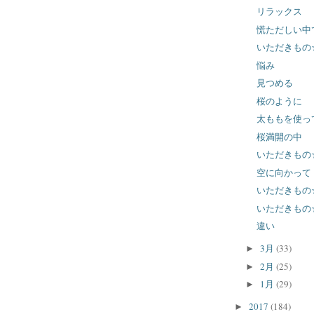
リラックス
慌ただしい中
いただきもの
悩み
見つめる
桜のように
太ももを使っ
桜満開の中
いただきもの
空に向かって
いただきもの
いただきもの
違い
3月
(33)
►
2月
(25)
►
1月
(29)
►
2017
(184)
►