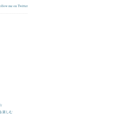
follow me on Twitter
☆
を楽しむ