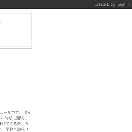
グ
ァ
ジュールです。 温か
寒い時期に頑張っ
伸びてくる楽しみ
。 早起き頑張り