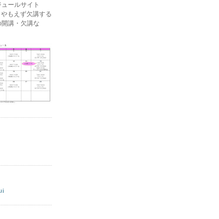
ケジュールサイト
ー) やもえず欠講する
の開講・欠講な
ui