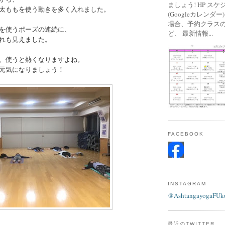
ましょう! HP ス
太ももを使う動きを多く入れました。
(Googleカレンダ
場合、予約クラス
を使うポーズの連続に、
ど、 最新情報...
れも見えました。
、使うと熱くなりますよね。
元気になりましょう！
FACEBOOK
INSTAGRAM
@AshtangayogaFUk
最近のTWITTER