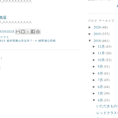
*--*-*-*-*-*-*-*-*-*-*-
車場
ブログ アーカイブ
*--*-*-*-*-*-*-*-*-*-*-
2020
(48)
►
4/04/2018
2019
(337)
►
瀬クラス
2018
(461)
▼
0815 福井県勝山市北市７−４ 猪野瀬公民館
12月
(43)
►
11月
(26)
►
:
10月
(52)
►
9月
(51)
►
稿
8月
(41)
►
7月
(45)
►
6月
(44)
►
5月
(39)
►
4月
(33)
▼
いただきもの
レッドクラス