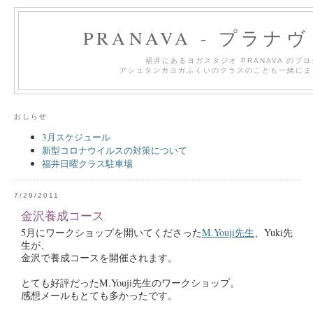
PRANAVA - プラナ
福井にあるヨガスタジオ PRANAVA のブ
アシュタンガヨガふくいのクラスのことも一緒にま
おしらせ
3月スケジュール
新型コロナウイルスの対策について
福井日曜クラス駐車場
7/29/2011
金沢養成コース
5月にワークショップを開いてくださった
M.Youji先生
、Yuki先
生が、
金沢で養成コースを開催されます。
とても好評だったM.Youji先生のワークショップ。
感想メールもとても多かったです。