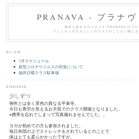
PRANAVA - プラナ
福井にあるヨガスタジオ PRANAVA のブ
アシュタンガヨガふくいのクラスのことも一緒にま
おしらせ
3月スケジュール
新型コロナウイルスの対策について
福井日曜クラス駐車場
2/03/2016
少しずつ
例年とは全く景色の異なる平泉寺。
今日も青空が見えるお天気でのクラス開催となりました。
※携帯を忘れてしまって写真撮れませんでした。。
ヨガが初めての方も参加されました。
毎日布団の上でストレッチをされているとのことで
体はとても柔らかかったですが、