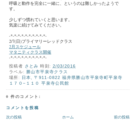
呼吸と動作を完全に一緒に、というのは難しかったようで
す。
少しずつ慣れていくと思います。
気楽に続けてみてください。
-*-*-*-*-*-*-*-*-*-*-
2/7(日)プライマリーレッドクラス
2月スケジュール
マタニティクラス開催
-*-*-*-*-*-*-*-*-*-*-
投稿者
さとみ
時刻:
2/03/2016
ラベル:
勝山市平泉寺クラス
場所:
日本, 〒911-0822 福井県勝山市平泉寺町平泉寺
１７０−１１０ 平泉寺公民館
0 件のコメント:
コメントを投稿
次の投稿
ホーム
前の投稿