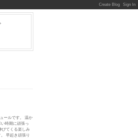
グ
ァ
ジュールです。 温か
寒い時期に頑張っ
伸びてくる楽しみ
。 早起き頑張り