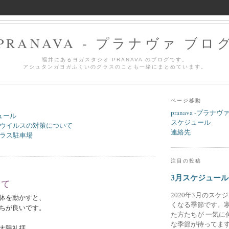
PRANAVA - プラナヴァ ブロ
福井にあるヨガスタジオ PRANAVA のブログです。
アシュタンガヨガふくいのクラスのことも一緒にまとめています。
ページ移動
pranava -プラナヴ
ュール
スケジュール
ウイルスの対策について
連絡先
ラス駐車場
注目の投稿
3月スケジュール
って
2020年3月のスケ
体を動かすと、
くなる季節です。
ちが良いです。
た方たちが 一気に
な季節が待ってます
太陽礼拝。