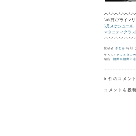
-*-*-*-*-*-*-*-*-*-
3/6(日)プライ
3月スケジュール
マタニティクラス
-*-*-*-*-*-*-*-*-*-
投稿者
さとみ
時刻:
ラベル:
アシュタン
場所:
福井県福井市志比
0 件のコメント
コメントを投