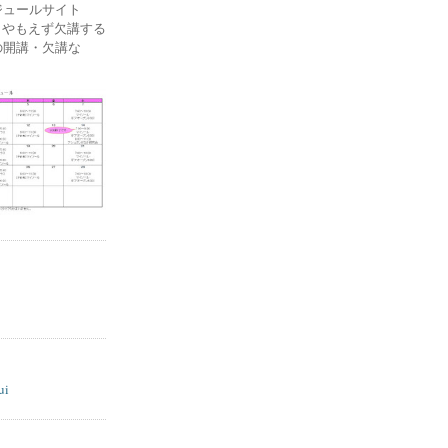
ケジュールサイト
ー) やもえず欠講する
の開講・欠講な
ui