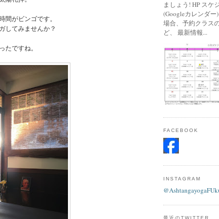
ましょう! HP ス
(Googleカレンダ
時間がビンゴです。
場合、予約クラス
ガしてみませんか？
ど、 最新情報...
ったですね。
FACEBOOK
INSTAGRAM
@AshtangayogaFUk
最近のTWITTER