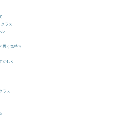
て
ィクラス
ール
と思う気持ち
すがしく
クラス
☆