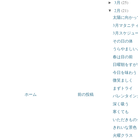
3月
(25)
►
2月
(21)
▼
太陽に向かっ
3月マタニテ
3月スケジュ
その日の体
うらやましい
春は目の前
日曜朝をすが
今日を味わう
微笑ましく
まずトライ
ホーム
前の投稿
バレンタイン
深く吸う
寒くても
いただきもの
きれいな景色
火曜クラス