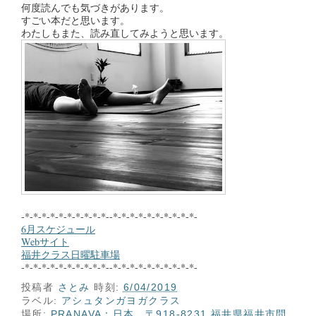
何度読んでも気づきがあります。
すごい本だと思います。
わたしもまた、読み直してみようと思います。
-*-*-*-*-*-*-*-*-*-*--*-*-*-*-*-*-*-*-*-*-
6月スケジュール
Webサイト
福井クラス日曜駐車場
-*-*-*-*-*-*-*-*-*-*--*-*-*-*-*-*-*-*-*-*-
投稿者
さとみ
時刻:
6/04/2019
ラベル:
アシュタンガヨガクラス
場所:
PRANAVA：日本、〒918-8231 福井県福井市問