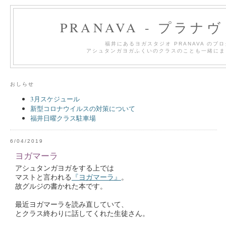
PRANAVA - プラナ
福井にあるヨガスタジオ PRANAVA のブ
アシュタンガヨガふくいのクラスのことも一緒にま
おしらせ
3月スケジュール
新型コロナウイルスの対策について
福井日曜クラス駐車場
6/04/2019
ヨガマーラ
アシュタンガヨガをする上では
マストと言われる
『ヨガマーラ』
。
故グルジの書かれた本です。
最近ヨガマーラを読み直していて、
とクラス終わりに話してくれた生徒さん。