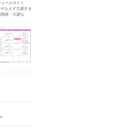
ケジュールサイト
ー) やもえず欠講する
の開講・欠講な
ui