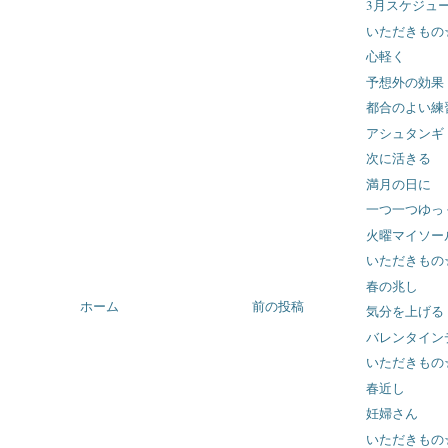
3月スケジュ
いただきもの
心軽く
予想外の効果
都合のよい練
アシュタンギ
次に活きる
満月の日に
一つ一つゆっ
火曜マイソー
いただきもの
春の兆し
ホーム
前の投稿
気分を上げる
バレンタイン
いただきもの
春近し
妊婦さん
いただきもの