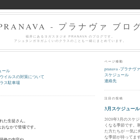
PRANAVA - プラナヴァ ブロ
福井にあるヨガスタジオ PRANAVA のブログです。
アシュタンガヨガふくいのクラスのことも一緒にまとめています。
ページ移動
pranava -プラナヴ
ュール
スケジュール
ウイルスの対策について
連絡先
ラス駐車場
注目の投稿
3月スケジュール
2020年3月のスケ
れた生徒さん。
くなる季節です。
なおなかで登場です。
た方たちが 一気に
な季節が待ってます
研修の内容や、