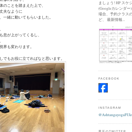
ましょう! HP ス
体のことを踏まえた上で、
(Googleカレンダ
丈夫なように
場合、予約クラス
、一緒に動いてもらいました。
ど、 最新情報...
、
も息が上がってくるし、
、
視界も変わります。
しでもお役に立てればなと思います。
FACEBOOK
INSTAGRAM
@AshtangayogaFUk
最近のTWITTER