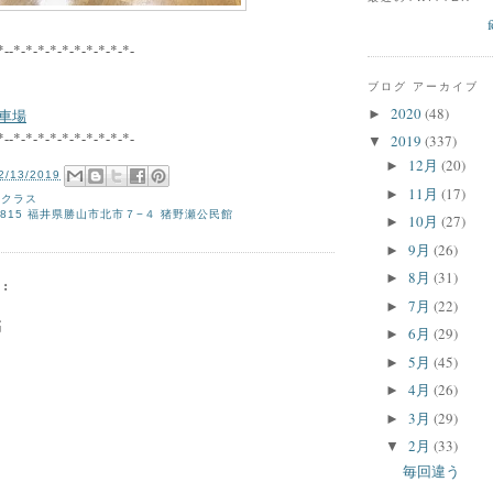
*--*-*-*-*-*-*-*-*-*-*-
ブログ アーカイブ
2020
(48)
►
車場
*--*-*-*-*-*-*-*-*-*-*-
2019
(337)
▼
12月
(20)
►
2/13/2019
11月
(17)
►
瀬クラス
0815 福井県勝山市北市７−４ 猪野瀬公民館
10月
(27)
►
9月
(26)
►
8月
(31)
►
:
7月
(22)
►
稿
6月
(29)
►
5月
(45)
►
4月
(26)
►
3月
(29)
►
2月
(33)
▼
毎回違う