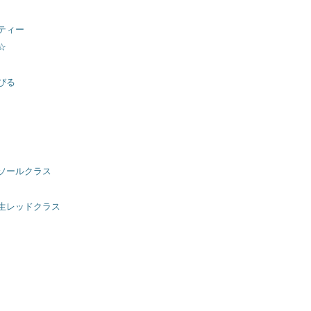
ティー
☆
びる
ソールクラス
生レッドクラス