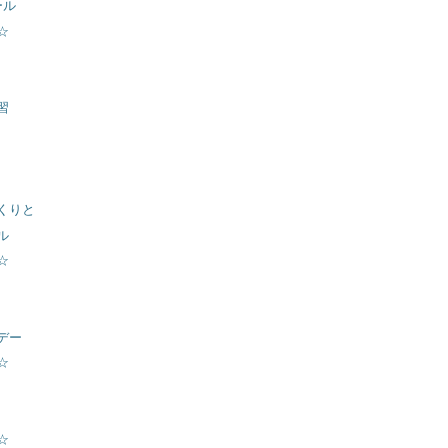
ール
☆
習
くりと
ル
☆
デー
☆
☆