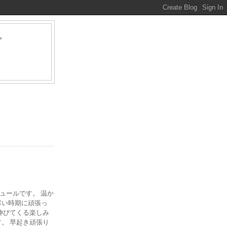
グ
ァ
ジュールです。 温か
寒い時期に頑張っ
伸びてくる楽しみ
。 早起き頑張り