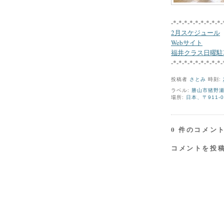
-*-*-*-*-*-*-*-*-*-
2月スケジュール
Webサイト
福井クラス日曜駐
-*-*-*-*-*-*-*-*-*-
投稿者
さとみ
時刻:
ラベル:
勝山市猪野
場所:
日本、〒911-
0 件のコメント
コメントを投