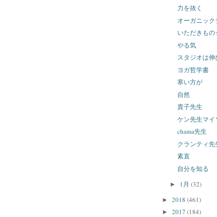
力を抜く
オーガニック
いただきもの
やる気
スタジオは伸
ヨガ哲学書
寒い方が
自然
貴子先生
ケン先生マイ
chama先生
クランティ先
素直
自分を知る
1月
(32)
►
2018
(461)
►
2017
(184)
►