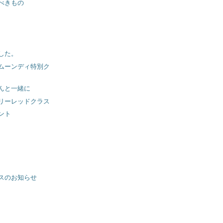
べきもの
した。
) ムーンディ特別ク
んと一緒に
リーレッドクラス
ント
スのお知らせ