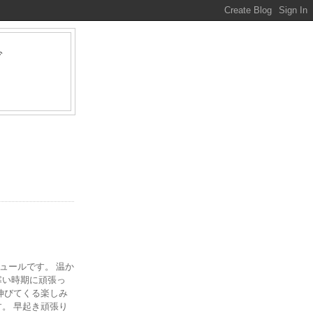
グ
ァ
ジュールです。 温か
寒い時期に頑張っ
伸びてくる楽しみ
。 早起き頑張り