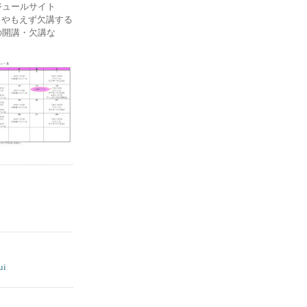
ケジュールサイト
ー) やもえず欠講する
の開講・欠講な
ui