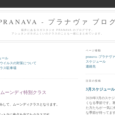
PRANAVA - プラナヴァ ブロ
福井にあるヨガスタジオ PRANAVA のブログです。
アシュタンガヨガふくいのクラスのことも一緒にまとめています。
ページ移動
pranava -プラナヴ
ュール
スケジュール
ウイルスの対策について
連絡先
ラス駐車場
注目の投稿
3月スケジュール
土) ムーンディ特別クラス
2020年3月のスケ
くなる季節です。
みして、ムーンディクラスとなります。
た方たちが 一気に
な季節が待ってます
ントラに焦点を当てたクラスです。