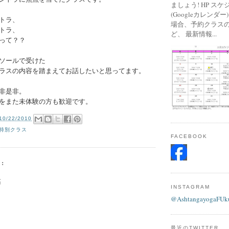
ましょう! HP ス
(Googleカレンダ
トラ、
場合、予約クラス
トラ、
ど、 最新情報...
って？？
ソールで受けた
ラスの内容を踏まえてお話したいと思ってます。
非是非。
をまた未体験の方も歓迎です。
10/22/2010
特別クラス
FACEBOOK
:
稿
INSTAGRAM
@AshtangayogaFUk
最近のTWITTER