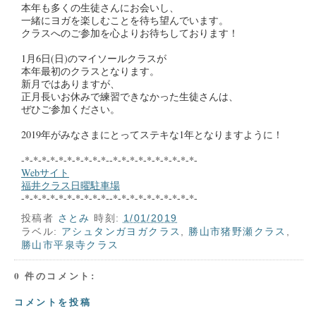
本年も多くの生徒さんにお会いし、
一緒にヨガを楽しむことを待ち望んでいます。
クラスへのご参加を心よりお待ちしております！
1月6日(日)のマイソールクラスが
本年最初のクラスとなります。
新月ではありますが、
正月長いお休みで練習できなかった生徒さんは、
ぜひご参加ください。
2019年がみなさまにとってステキな1年となりますように！
-*-*-*-*-*-*-*-*-*-*--*-*-*-*-*-*-*-*-*-*-
Webサイト
福井クラス日曜駐車場
-*-*-*-*-*-*-*-*-*-*--*-*-*-*-*-*-*-*-*-*-
投稿者
さとみ
時刻:
1/01/2019
ラベル:
アシュタンガヨガクラス
,
勝山市猪野瀬クラス
,
勝山市平泉寺クラス
0 件のコメント:
コメントを投稿