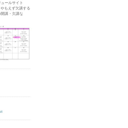
ケジュールサイト
ー) やもえず欠講する
の開講・欠講な
ui