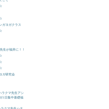
☆
☆
ンガヨガクラス
☆
マ先生が福井に！！
☆
☆
☆
ヨガ研究会
ケン ハラクマ先生アシ
ガ1日集中基礎福
ケン ハラクマ先生ハタ