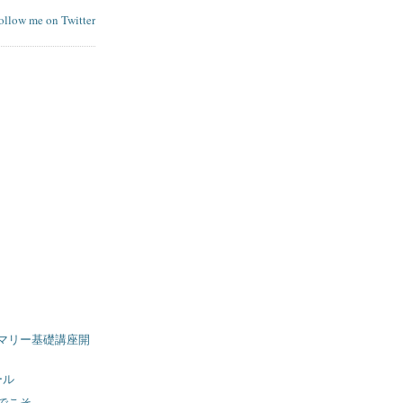
follow me on Twitter
マリー基礎講座開
ール
でこそ