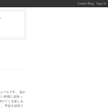
グ
ァ
ジュールです。 温か
寒い時期に頑張っ
伸びてくる楽しみ
。 早起き頑張り