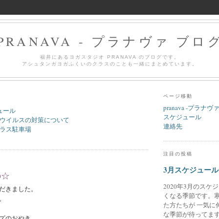
PRANAVA - プラナヴァ ブロ
福井にあるヨガスタジオ PRANAVA のブログです。
アシュタンガヨガふくいのクラスのことも一緒にまとめています。
ページ移動
pranava -プラナヴ
ュール
スケジュール
ウイルスの対策について
連絡先
ラス駐車場
注目の投稿
3月スケジュール
の☆
2020年3月のスケ
だきました。
くなる季節です。
。
た方たちが 一気に
な季節が待ってます
ズのおやき、