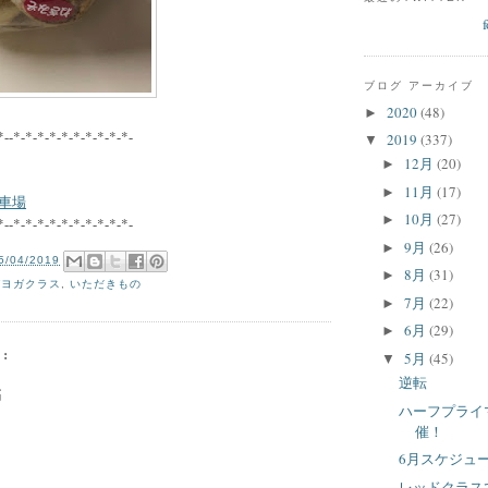
ブログ アーカイブ
2020
(48)
►
*--*-*-*-*-*-*-*-*-*-*-
2019
(337)
▼
12月
(20)
►
11月
(17)
►
車場
10月
(27)
►
*--*-*-*-*-*-*-*-*-*-*-
9月
(26)
►
5/04/2019
8月
(31)
►
ガヨガクラス
,
いただきもの
7月
(22)
►
6月
(29)
►
:
5月
(45)
▼
逆転
稿
ハーフプライ
催！
6月スケジュ
レッドクラス