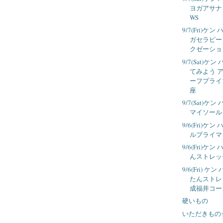
ヨガアサナ
WS
9/7(Fri)
ガセラピー
クゼーショ
9/7(Sat)
てみよう 
ーフプライ
座
9/7(Sat)
マイソール
9/6(Fri)
ルプライマ
9/6(Fri)
んストレッ
9/6(Fri) 
たんストレ
成福井コー
硬いもの
いただきもの