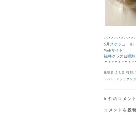
-*-*-*-*-*-*-*-*-*-
5月スケジュール
Webサイト
福井クラス日曜駐
-*-*-*-*-*-*-*-*-*-
投稿者
さとみ
時刻:
ラベル:
アシュタン
0 件のコメント
コメントを投