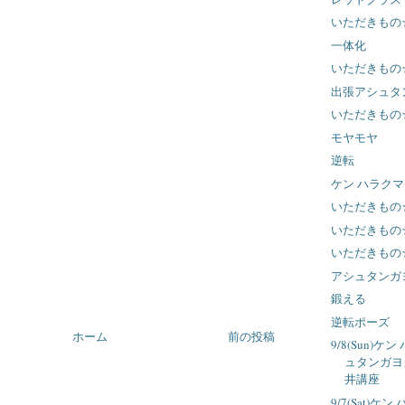
いただきもの
一体化
いただきもの
出張アシュタ
いただきもの
モヤモヤ
逆転
ケン ハラク
いただきもの
いただきもの
いただきもの
アシュタンガ
鍛える
逆転ポーズ
ホーム
前の投稿
9/8(Sun)
ュタンガヨ
井講座
9/7(Sat)