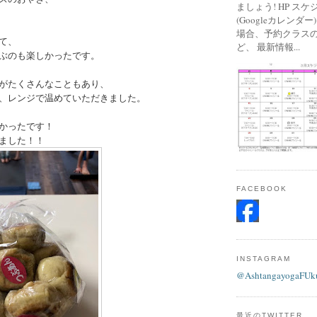
ましょう! HP ス
(Googleカレンダ
場合、予約クラス
て、
ど、 最新情報...
ぶのも楽しかったです。
がたくさんなこともあり、
、レンジで温めていただきました。
かったです！
ました！！
FACEBOOK
INSTAGRAM
@AshtangayogaFUk
最近のTWITTER