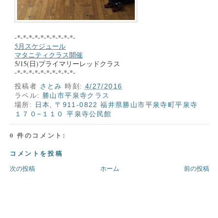
-*-*-*-*-*-*-*-*-*-*-
5月スケジュール
マタニティクラス開催
5/15(日)プライマリーレッドクラス
-*-*-*-*-*-*-*-*-*-*-
投稿者
さとみ
時刻:
4/27/2016
ラベル:
勝山市平泉寺クラス
場所:
日本, 〒911-0822 福井県勝山市平泉寺町平泉寺
１７０−１１０ 平泉寺公民館
0 件のコメント:
コメントを投稿
次の投稿
ホーム
前の投稿