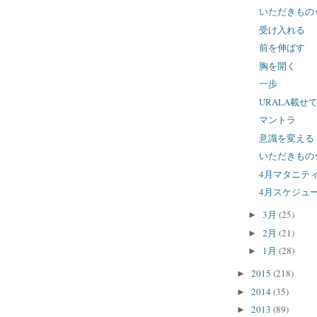
いただきもの
受け入れる
前を伸ばす
胸を開く
一歩
URALA載
マントラ
意識を変える
いただきもの
4月マタニテ
4月スケジュ
3月
(25)
►
2月
(21)
►
1月
(28)
►
2015
(218)
►
2014
(35)
►
2013
(89)
►