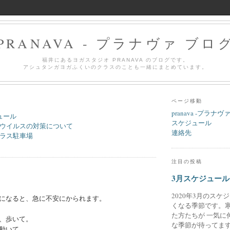
PRANAVA - プラナヴァ ブロ
福井にあるヨガスタジオ PRANAVA のブログです。
アシュタンガヨガふくいのクラスのことも一緒にまとめています。
ページ移動
pranava -プラナヴ
ュール
スケジュール
ウイルスの対策について
連絡先
ラス駐車場
注目の投稿
3月スケジュール
2020年3月のスケ
になると、急に不安にかられます。
くなる季節です。
た方たちが 一気に
、歩いて。
な季節が待ってます
動いて。