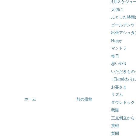
5月スケジュ
大切に
ふとした時間
ゴールデンウ
出張アシュタ
Happy
マントラ
毎日
思いやり
いただきもの
1日の終わり
お客さま
リズム
ホーム
前の投稿
ダウンドック
我慢
三点倒立から
挑戦
質問