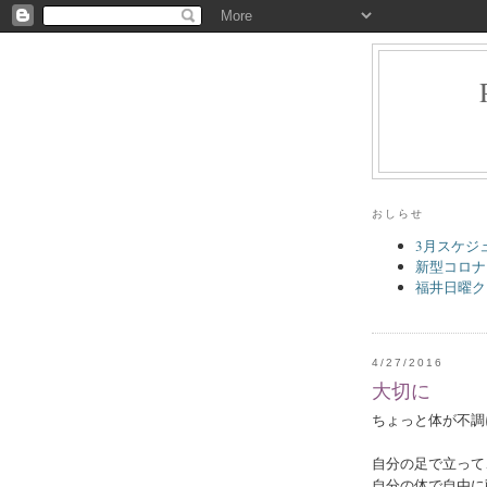
おしらせ
3月スケジ
新型コロナ
福井日曜ク
4/27/2016
大切に
ちょっと体が不調
自分の足で立って
自分の体で自由に