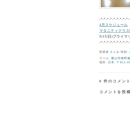
-*-*-*-*-*-*-*-*-*-
4月スケジュール
マタニティクラス
5/15(日)プラ
-*-*-*-*-*-*-*-*-*-
投稿者
さとみ
時刻:
ラベル:
勝山市猪野
場所:
日本, 〒911
0 件のコメント
コメントを投