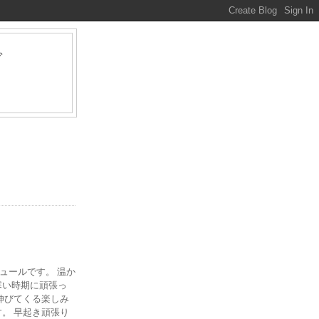
グ
ァ
ジュールです。 温か
寒い時期に頑張っ
伸びてくる楽しみ
。 早起き頑張り