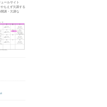
ケジュールサイト
ー) やもえず欠講する
の開講・欠講な
ui