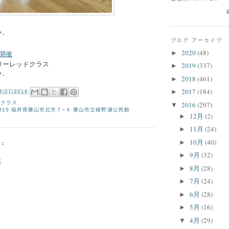
*-
ブログ アーカイブ
2020
(48)
►
開催
イマリーレッドクラス
2019
(337)
►
*-
2018
(461)
►
2017
(184)
►
4/27/2016
瀬クラス
2016
(297)
▼
-0815 福井県勝山市北市７−４ 勝山市立猪野瀬公民館
12月
(2)
►
11月
(24)
►
:
10月
(40)
►
9月
(32)
►
稿
8月
(28)
►
7月
(24)
►
6月
(28)
►
5月
(16)
►
4月
(29)
▼