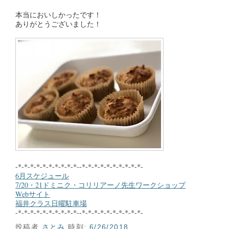
本当においしかったです！
ありがとうございました！
-*-*-*-*-*-*-*-*-*-*--*-*-*-*-*-*-*-*-*-*-
6月スケジュール
7/20・21ドミニク・コリリアーノ先生ワークショップ
Webサイト
福井クラス日曜駐車場
-*-*-*-*-*-*-*-*-*-*--*-*-*-*-*-*-*-*-*-*-
投稿者
さとみ
時刻:
6/26/2018