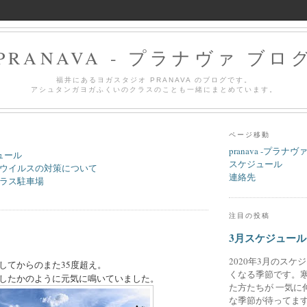
PRANAVA - プラナヴァ ブロ
福井にあるヨガスタジオ PRANAVA のブログです。
アシュタンガヨガふくいのクラスのことも一緒にまとめています。
ページ移動
pranava -プラナヴ
ュール
スケジュール
ウイルスの対策について
連絡先
ラス駐車場
注目の投稿
3月スケジュール
2020年3月のスケ
してからのまた35度超え。
くなる季節です。
したかのように元気に鳴いていました。
た方たちが 一気に
な季節が待ってます