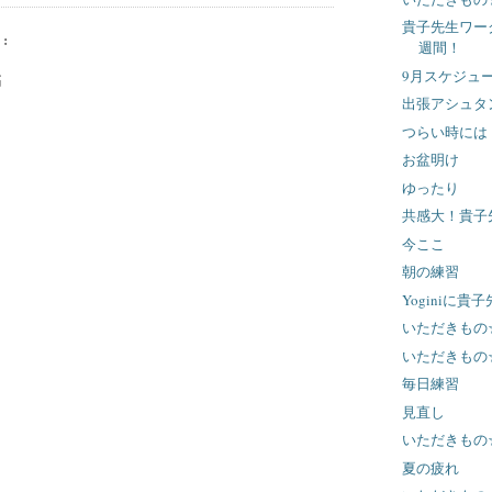
貴子先生ワー
:
週間！
9月スケジュ
稿
出張アシュタ
つらい時には
お盆明け
ゆったり
共感大！貴子
今ここ
朝の練習
Yoginiに貴
いただきもの
いただきもの
毎日練習
見直し
いただきもの
夏の疲れ