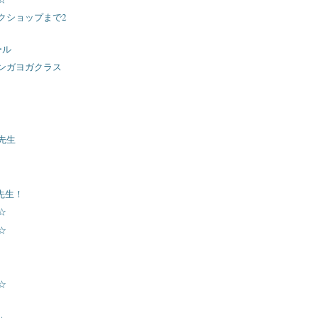
クショップまで2
ール
ンガヨガクラス
先生
子先生！
☆
☆
☆