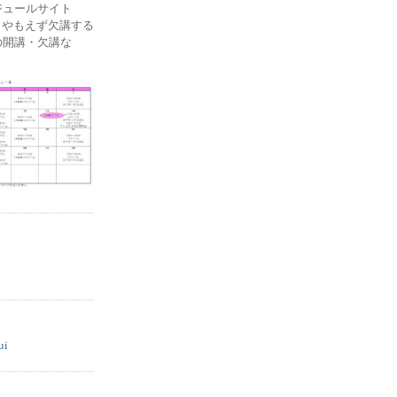
ケジュールサイト
ー) やもえず欠講する
の開講・欠講な
ui