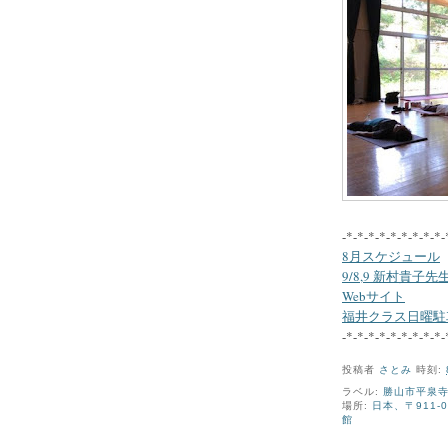
-*-*-*-*-*-*-*-*-*-
8月スケジュール
9/8,9 新村貴
Webサイト
福井クラス日曜駐
-*-*-*-*-*-*-*-*-*-
投稿者
さとみ
時刻:
ラベル:
勝山市平泉
場所:
日本、〒911
館