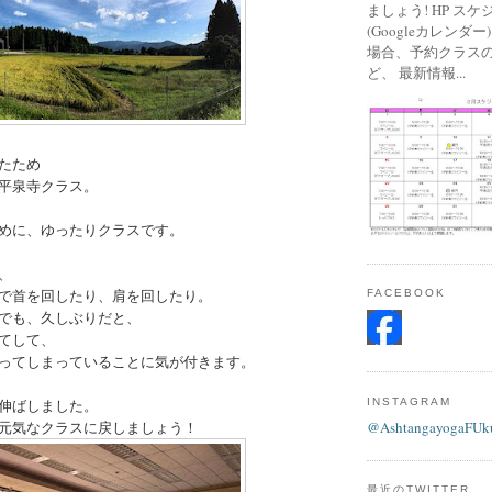
ましょう! HP ス
(Googleカレンダ
場合、予約クラス
ど、 最新情報...
たため
平泉寺クラス。
めに、ゆったりクラスです。
、
で首を回したり、肩を回したり。
FACEBOOK
でも、久しぶりだと、
てして、
ってしまっていることに気が付きます。
INSTAGRAM
伸ばしました。
元気なクラスに戻しましょう！
@AshtangayogaFUk
最近のTWITTER