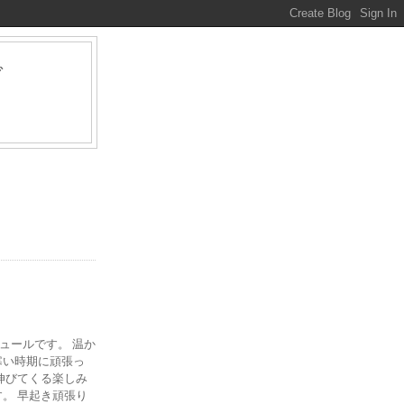
グ
ァ
ジュールです。 温か
寒い時期に頑張っ
伸びてくる楽しみ
。 早起き頑張り