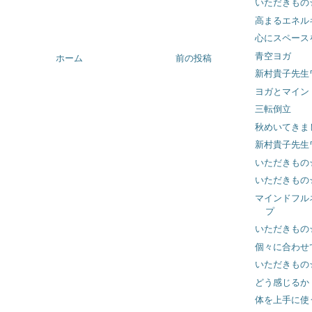
いただきもの
高まるエネル
心にスペース
青空ヨガ
ホーム
前の投稿
新村貴子先生
ヨガとマイン
三転倒立
秋めいてきま
新村貴子先生
いただきもの
いただきもの
マインドフル
プ
いただきもの
個々に合わせ
いただきもの
どう感じるか
体を上手に使