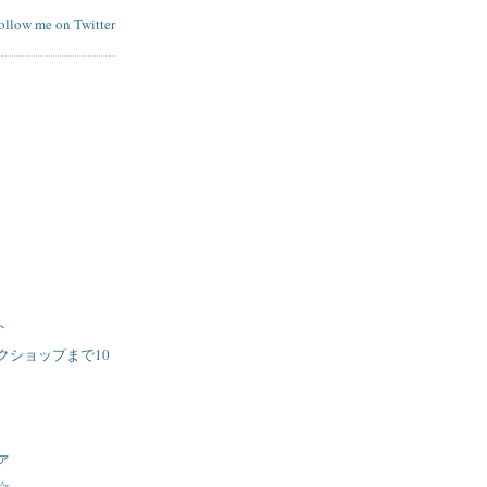
follow me on Twitter
ト
クショップまで10
ァ
☆