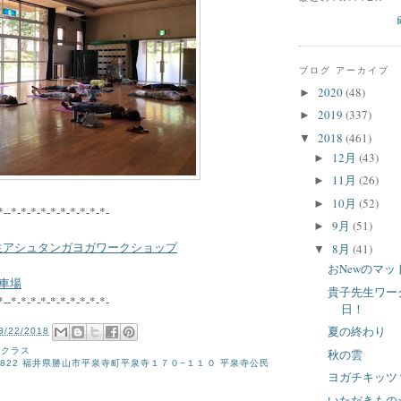
ブログ アーカイブ
2020
(48)
►
2019
(337)
►
2018
(461)
▼
12月
(43)
►
11月
(26)
►
10月
(52)
►
*--*-*-*-*-*-*-*-*-*-*-
9月
(51)
►
子先生アシュタンガヨガワークショップ
8月
(41)
▼
おNewのマッ
車場
貴子先生ワー
*--*-*-*-*-*-*-*-*-*-*-
日！
夏の終わり
8/22/2018
寺クラス
秋の雲
-0822 福井県勝山市平泉寺町平泉寺１７０−１１０ 平泉寺公民
ヨガチキッツ
いただきもの