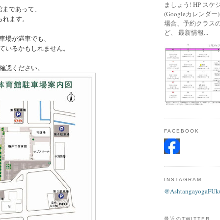
ましょう! HP ス
館まであって、
(Googleカレンダ
られます。
場合、予約クラス
ど、 最新情報...
車場が満車でも、
ているかもしれません。
確認ください。
FACEBOOK
INSTAGRAM
@AshtangayogaFUk
最近のTWITTER