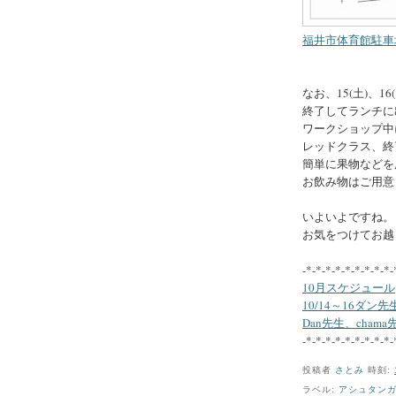
福井市体育館駐車
なお、15(土)、1
終了してランチに
ワークショップ中
レッドクラス、終
簡単に果物などを用
お飲み物はご用意
いよいよですね。
お気をつけてお越
-*-*-*-*-*-*-*-*-*-
10月スケジュール
10/14～16ダ
Dan先生、cha
-*-*-*-*-*-*-*-*-*-
投稿者
さとみ
時刻:
ラベル:
アシュタン