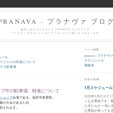
PRANAVA - プラナヴァ ブロ
福井にあるヨガスタジオ PRANAVA のブログです。
アシュタンガヨガふくいのクラスのことも一緒にまとめています。
ページ移動
pranava -プラナヴ
ュール
スケジュール
ウイルスの対策について
連絡先
ラス駐車場
注目の投稿
3月スケジュール
ップ中の駐車場、軽食について
2020年3月のスケ
ショップ
会場である、福井市体育館。
くなる季節です。
越の大会があるため、
た方たちが 一気に
想されます。
な季節が待ってます