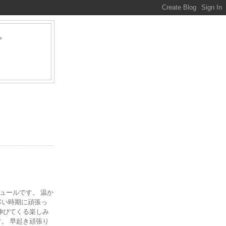
グ
ァ
ジュールです。 温か
寒い時期に頑張っ
伸びてくる楽しみ
。 早起き頑張り