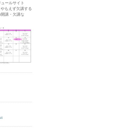
ケジュールサイト
ー) やもえず欠講する
の開講・欠講な
ui