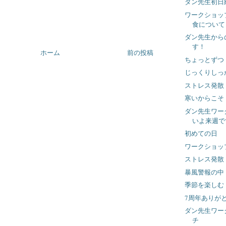
ダン先生初日
ワークショッ
食について
ダン先生から
す！
ホーム
前の投稿
ちょっとずつ
じっくりしっ
ストレス発散
寒いからこそ
ダン先生ワー
いよ来週で
初めての日
ワークショッ
ストレス発散
暴風警報の中
季節を楽しむ
7周年ありが
ダン先生ワー
チ