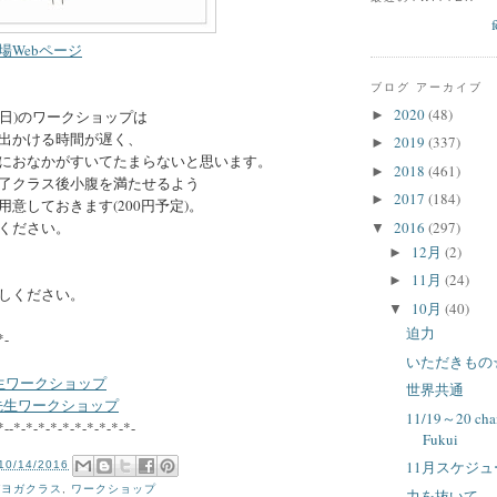
場Webページ
ブログ アーカイブ
2020
(48)
►
6(日)のワークショップは
出かける時間が遅く、
2019
(337)
►
におなかがすいてたまらないと思います。
2018
(461)
►
了クラス後小腹を満たせるよう
2017
(184)
►
意しておきます(200円予定)。
2016
(297)
ください。
▼
12月
(2)
►
11月
(24)
►
しください。
10月
(40)
▼
迫力
*-
いただきもの
ン先生ワークショップ
世界共通
ma先生ワークショップ
11/19～20 cha
*--*-*-*-*-*-*-*-*-*-*-
Fukui
11月スケジ
10/14/2016
ガヨガクラス
,
ワークショップ
力を抜いて