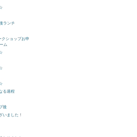
☆
ス後ランチ
ワークショップお申
ーム
☆
☆
☆
なる過程
プ後
ざいました！