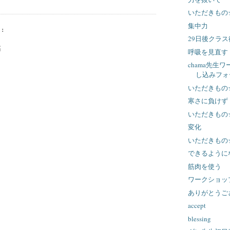
いただきもの
集中力
:
29日後クラ
稿
呼吸を見直す
chama先生
し込みフォ
いただきもの
寒さに負けず
いただきもの
変化
いただきもの
できるように
筋肉を使う
ワークショッ
ありがとうご
accept
blessing