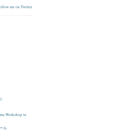
follow me on Twitter
☆
ma Workshop in
ュール