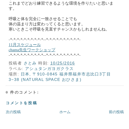
これまでどおり練習できるような環境を作りたいと思いま
す。
呼吸と体を完全に一致させることでも
体の温まり方は変わってくると思います。
寒いときこそ呼吸を見直すチャンスかもしれませんね。
-*-*-*-*-*-*-*-*-*-*--*-*-*-*-*-*-*-*-*-*-
11月スケジュール
chama先生ワークショップ
-*-*-*-*-*-*-*-*-*-*--*-*-*-*-*-*-*-*-*-*-
投稿者
さとみ
時刻:
10/25/2016
ラベル:
アシュタンガヨガクラス
場所:
日本, 〒910-0845 福井県福井市志比口3丁目
3−38 (NATURAL SPACE おひさま)
0 件のコメント:
コメントを投稿
次の投稿
ホーム
前の投稿