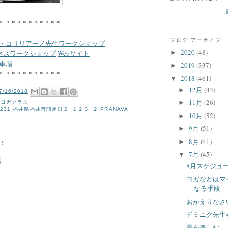
*--*-*-*-*-*-*-*-*-*-*-
ブログ アーカイブ
ニク・コリリアーノ先生ワークショップ
2020
(48)
►
ルネスワークショップ
Webサイト
車場
2019
(337)
►
*--*-*-*-*-*-*-*-*-*-*-
2018
(461)
▼
12月
(43)
►
7/16/2018
11月
(26)
►
ガヨガクラス
8231 福井県福井市問屋町２−１２３−２ PRANAVA
10月
(52)
►
9月
(51)
►
:
8月
(41)
►
7月
(45)
▼
稿
8月スケジュ
ヨガなどはマ
なる手段
おかえりなさ
ドミニク先生
夏を楽しむ