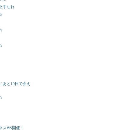
上手なれ
☆
☆
☆
にあと10日で会え
☆
ネスWS開催！