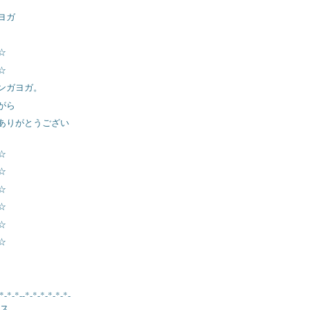
ヨガ
☆
☆
ンガヨガ。
がら
ありがとうござい
☆
☆
☆
☆
☆
☆
*-*-*--*-*-*-*-*-*-
ス...