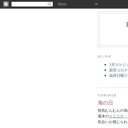
おしらせ
3月スケジ
新型コロナ
福井日曜ク
7/16/2018
海の日
熱気むんむんの海
週末の
ドミニク・
気合いが感じられ