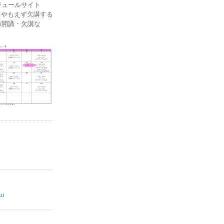
ケジュールサイト
ー) やもえず欠講する
の開講・欠講な
ui