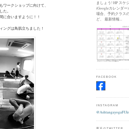
ましょう! HP ス
もワークショップに向けて、
(Googleカレンダ
した。
場合、予約クラス
間に合いますように！！
ど、 最新情報...
ィングは鳥肌立ちました！
FACEBOOK
INSTAGRAM
@AshtangayogaFUk
最近のTWITTER