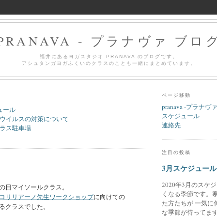
PRANAVA - プラナヴァ ブロ
福井にあるヨガスタジオ PRANAVA のブログです。
アシュタンガヨガふくいのクラスのことも一緒にまとめています。
ページ移動
pranava -プラナヴ
ュール
スケジュール
ウイルスの対策について
連絡先
ラス駐車場
注目の投稿
3月スケジュール
2020年3月のスケ
の日マイソールクラス。
くなる季節です。
コリリアーノ先生ワークショップ
に向けての
た方たちが 一気に
るクラスでした。
な季節が待ってます