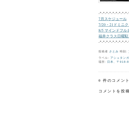
-*-*-*-*-*-*-*-*-*-
7月スケジュール
7/20・21ドミ
8/5 マインドフ
福井クラス日曜駐
-*-*-*-*-*-*-*-*-*-
投稿者
さとみ
時刻:
ラベル:
アシュタン
場所:
日本、〒918-
0 件のコメント
コメントを投