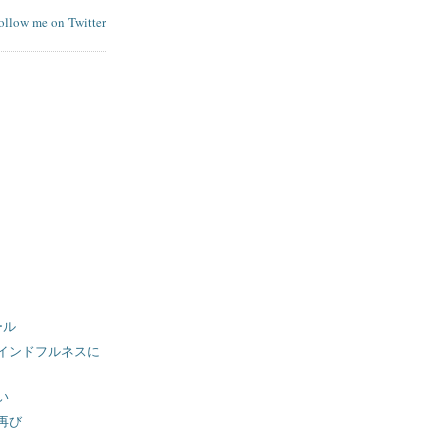
follow me on Twitter
ール
インドフルネスに
い
再び