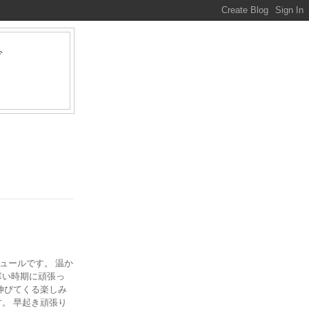
グ
ァ
ジュールです。 温か
寒い時期に頑張っ
伸びてくる楽しみ
。 早起き頑張り