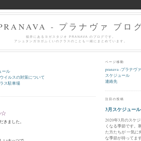
PRANAVA - プラナヴァ ブロ
福井にあるヨガスタジオ PRANAVA のブログです。
アシュタンガヨガふくいのクラスのことも一緒にまとめています。
ページ移動
pranava -プラナヴ
ュール
スケジュール
ウイルスの対策について
連絡先
ラス駐車場
注目の投稿
3月スケジュール
の☆
2020年3月のスケ
だきました。
くなる季節です。
た方たちが 一気に
な季節が待ってます
しいナッツで、