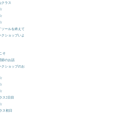
勝山クラス
☆
☆
☆
マイソールを終えて
ワークショップいよ
こそ
の関節のお話
ワークショップのお
☆
☆
☆
ラス2日目
☆
ラス初日