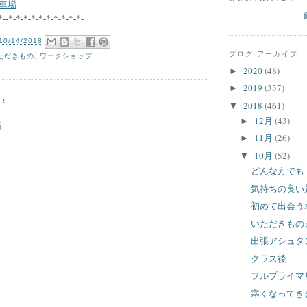
車場
*--*-*-*-*-*-*-*-*-*-*-
10/14/2018
ブログ アーカイブ
ただきもの
,
ワークショップ
2020
(48)
►
2019
(337)
►
:
2018
(461)
▼
12月
(43)
►
稿
11月
(26)
►
10月
(52)
▼
どんな方でも
気持ちの良い
初めて出会う
いただきもの
出張アシュタ
クラス後
フルプライマ
寒くなってき