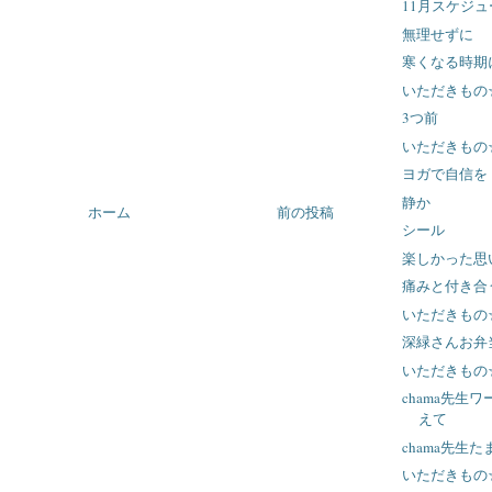
11月スケジ
無理せずに
寒くなる時期
いただきもの
3つ前
いただきもの
ヨガで自信を
静か
ホーム
前の投稿
シール
楽しかった思
痛みと付き合
いただきもの
深緑さんお弁
いただきもの
chama先生
えて
chama先生
いただきもの