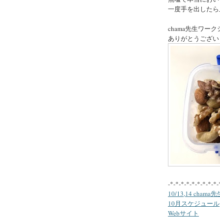
一度手を出したら
chama先生ワ
ありがとうござい
-*-*-*-*-*-*-*-*-*-
10/13,14 ch
10月スケジュール
Webサイト