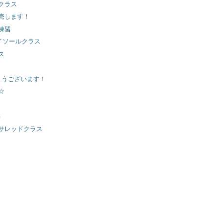
クラス
売します！
練習
マイソールクラス
ス
とうございます！
☆
S
サレッドクラス