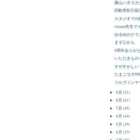
勝山ハタヨガ
回数券割引販
スタジオでの
chama先生
ゆるめのクラ
まず心から
9周年ありが
いただきもの
すがすがしい
たまごヨガW
フルヴィンヤ
9月
(51)
►
8月
(41)
►
7月
(45)
►
6月
(44)
►
5月
(39)
►
4月
(33)
►
3月
(33)