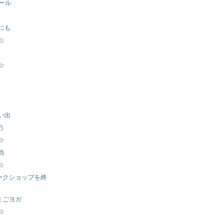
ュール
にも
☆
☆
い出
う
☆
当
☆
ワークショップを終
たまごヨガ
☆