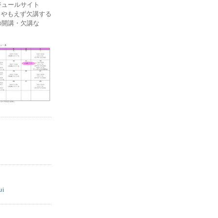
ケジュールサイト
ー) やもえず欠講する
の開講・欠講な
ui