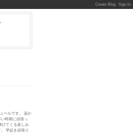
グ
ァ
ジュールです。 温か
寒い時期に頑張っ
伸びてくる楽しみ
。 早起き頑張り