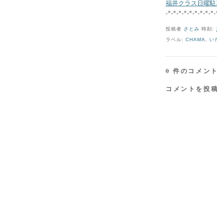
福井クラス日曜駐
-*-*-*-*-*-*-*-*-*-
投稿者
さとみ
時刻:
ラベル:
CHAMA
,
い
0 件のコメント
コメントを投