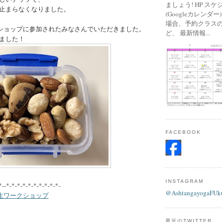
ましょう! HP ス
止まらなくなりました。
(Googleカレンダ
場合、予約クラス
ークショップに参加されたみなさんでいただきました。
ど、 最新情報...
ました！
FACEBOOK
INSTAGRAM
*--*-*-*-*-*-*-*-*-*-*-
@AshtangayogaFUk
ama先生ワークショップ
最近のTWITTER