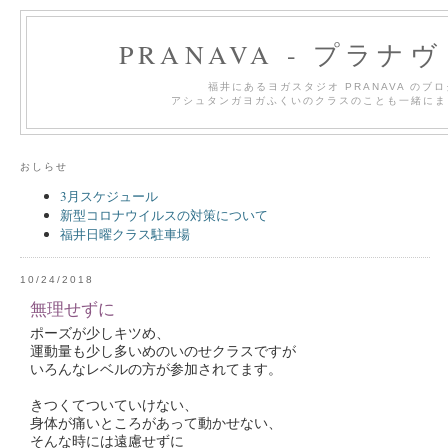
PRANAVA - プラナ
福井にあるヨガスタジオ PRANAVA のブ
アシュタンガヨガふくいのクラスのことも一緒にま
おしらせ
3月スケジュール
新型コロナウイルスの対策について
福井日曜クラス駐車場
10/24/2018
無理せずに
ポーズが少しキツめ、
運動量も少し多いめのいのせクラスですが
いろんなレベルの方が参加されてます。
きつくてついていけない、
身体が痛いところがあって動かせない、
そんな時には遠慮せずに